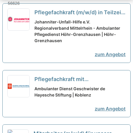
Pflegefachkraft (m/w/d) in Teilzeit
(20-32h/Woche) – Ihr neuer
Johanniter-Unfall-Hilfe e.V.
Arbeitsplatz in einem Team, auf
Regionalverband Mittelrhein - Ambulanter
Pflegedienst Höhr-Grenzhausen | Höhr-
das Sie zählen können!
neu
Grenzhausen
zum Angebot
Pflegefachkraft mit
Dienstplangarantie für unsere
Ambulanter Dienst Geschwister de
Sozialstation (m/w/d) in Teilzeit –
Hayesche Stiftung | Koblenz
Dein Arbeitsplatz in einer
zum Angebot
familiären Arbeitsatmosphäre!
neu