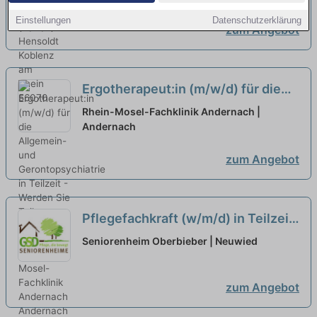
Einstellungen
Datenschutzerklärung
zum Angebot
Ergotherapeut:in (m/w/d) für die
Allgemein- und Gerontopsychiatrie
Rhein-Mosel-Fachklinik Andernach |
in Teilzeit - Werden Sie Teil
Andernach
unseres Teams!
neu
zum Angebot
Pflegefachkraft (w/m/d) in Teilzeit
- Vervollständige unser Team!
neu
Seniorenheim Oberbieber | Neuwied
zum Angebot