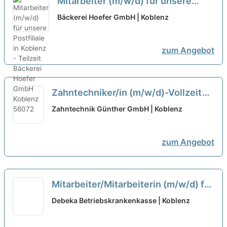
Mitarbeiter (m/w/d) für unsere
Postfiliale in Koblenz - Teilzeit
neu
Bäckerei Hoefer GmbH | Koblenz
zum Angebot
Zahntechniker/in (m/w/d)-Vollzeit
oder Teilzeit
neu
Zahntechnik Günther GmbH | Koblenz
zum Angebot
Mitarbeiter/Mitarbeiterin (m/w/d) für
den Bereich Leistung und
Debeka Betriebskrankenkasse | Koblenz
Versorgung / Fachbereich Ärztliche
Behandlung befristet in Teilzeit
neu