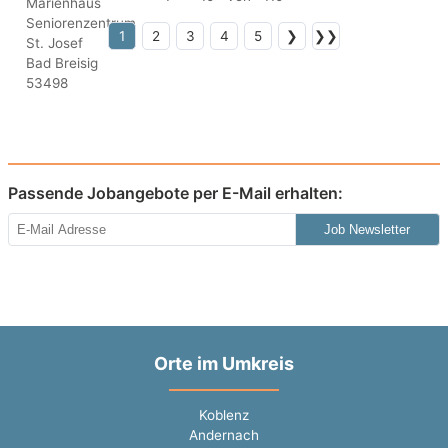
1
2
3
4
5
❯
❯❯
Passende Jobangebote per E-Mail erhalten:
Job Newsletter
Orte im Umkreis
Koblenz
Andernach