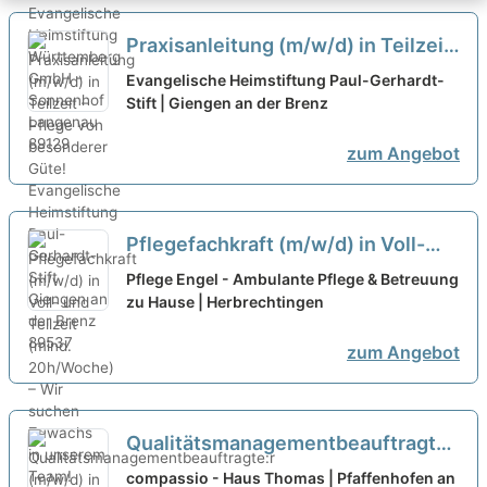
Praxisanleitung (m/w/d) in Teilzeit
– Pflege von besonderer Güte!
neu
Evangelische Heimstiftung Paul-Gerhardt-
Stift | Giengen an der Brenz
zum Angebot
Pflegefachkraft (m/w/d) in Voll-
und Teilzeit (mind. 20h/Woche) –
Pflege Engel - Ambulante Pflege & Betreuung
Wir suchen Zuwachs in unserem
zu Hause | Herbrechtingen
Team!
neu
zum Angebot
Qualitätsmanagementbeauftragte:r
(m/w/d) in Teilzeit (50%) -
compassio - Haus Thomas | Pfaffenhofen an