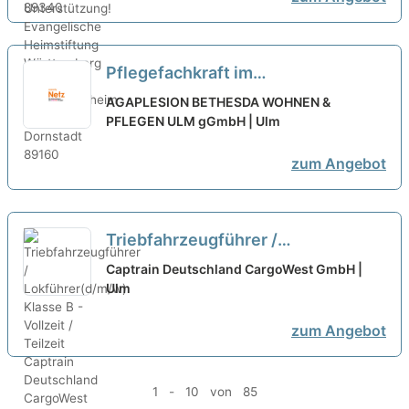
Pflegefachkraft im
Seniorenzentrum (w/m/d) Vollzeit /
AGAPLESION BETHESDA WOHNEN &
Teilzeit
PFLEGEN ULM gGmbH | Ulm
neu
zum Angebot
Triebfahrzeugführer /
Lokführer(d/m/w) Klasse B -
Captrain Deutschland CargoWest GmbH |
Vollzeit / Teilzeit
Ulm
neu
zum Angebot
1 - 10 von 85