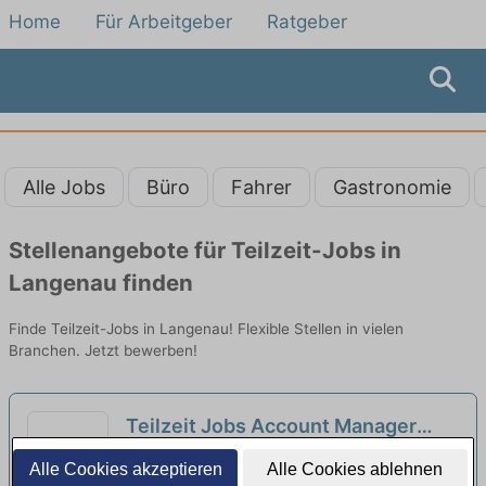
Home
Für Arbeitgeber
Ratgeber
Alle Jobs
Büro
Fahrer
Gastronomie
Stellenangebote für Teilzeit-Jobs in
Langenau finden
Finde Teilzeit-Jobs in Langenau! Flexible Stellen in vielen
Branchen. Jetzt bewerben!
Teilzeit Jobs Account Manager
Beimerstetten - Teilzeitangebote
Universität Ulm Rektoramt SR-1 | Ulm
Alle Cookies akzeptieren
Alle Cookies ablehnen
entdecken
neu