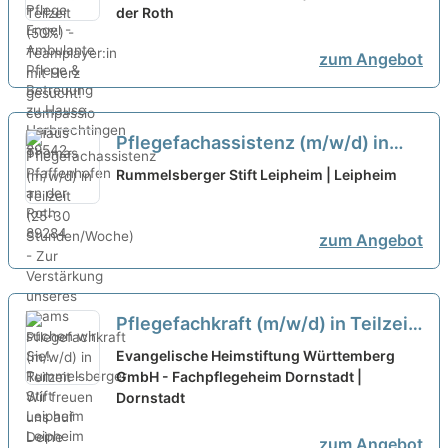
Teamplayer:in mit Herz gesucht!
der Roth
neu
zum Angebot
Pflegefachassistenz (m/w/d) in
Teilzeit (25-30 Stunden/Woche) -
Rummelsberger Stift Leipheim | Leipheim
Zur Verstärkung unseres Teams
suchen wir Sie!
neu
zum Angebot
Pflegefachkraft (m/w/d) in Teilzeit
- Wir freuen uns auf Deine
Evangelische Heimstiftung Württemberg
Unterstützung!
GmbH - Fachpflegeheim Dornstadt |
neu
Dornstadt
zum Angebot