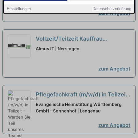
Einstellungen
Datenschutzerklärung
zum Angebot
Vollzeit/Teilzeit Kauffrau
/Kaufmann für Büromanagement
Almus IT | Nersingen
(m/w/d)
zum Angebot
Pflegefachkraft (m/w/d) in Teilzeit
- Werden Sie Teil unseres Teams!
Evangelische Heimstiftung Württemberg
GmbH - Sonnenhof | Langenau
neu
zum Angebot