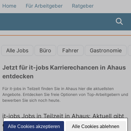
Home
Für Arbeitgeber
Ratgeber
Alle Jobs
Büro
Fahrer
Gastronomie
Jetzt für it-jobs Karrierechancen in Ahaus
entdecken
Für it-jobs in Teilzeit finden Sie in Ahaus hier die aktuellsten
Angebote. Entdecken Sie freie Optionen von Top-Arbeitgebern und
bewerben Sie sich noch heute.
it-jobs Jobs in Teilzeit in Ahaus: Aktuell gibt
es keine Stellenangebote für it-jobs in Ahaus
Alle Cookies akzeptieren
Alle Cookies ablehnen