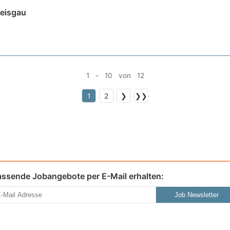
reisgau
1 - 10 von 12
1
2
❯
❯❯
assende Jobangebote per E-Mail erhalten:
Job Newsletter