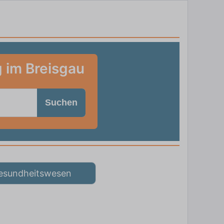
g im Breisgau
Suchen
esundheitswesen