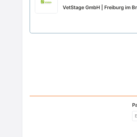
neu
VetStage GmbH | Freiburg im B
P