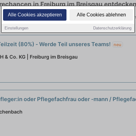
rechancen in Freiburg im Breisgau entdecke
Alle Cookies akzeptieren
Alle Cookies ablehnen
rg im Breisgau hier die aktuellsten Angebote. Entdecken Sie freie Op
Einstellungen
Datenschutzerklärung
Teilzeit (80%) - Werde Teil unseres Teams!
neu
 & Co. KG | Freiburg im Breisgau
eger:in oder Pflegefachfrau oder -mann / Pflegefach
uchenbach