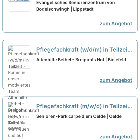
(m/w/d) in Teilzeit - Teamplayer:in
Evangelisches Seniorenzentrum von
mit Herz gesucht!
Bodelschwingh | Lippstadt
neu
zum Angebot
Pflegefachkraft (w/d/m) in Teilzeit
- Komm in unser motiviertes Team!
Altenhilfe Bethel - Breipohls Hof | Bielefeld
neu
zum Angebot
Pflegefachkraft (m/w/d) in Teilzeit
- Wir freuen uns auf Dich!
neu
Senioren-Park carpe diem Oelde | Oelde
zum Angebot