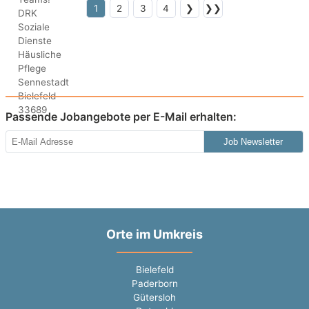
1
2
3
4
❯
❯❯
Passende Jobangebote per E-Mail erhalten:
Job Newsletter
Orte im Umkreis
Bielefeld
Paderborn
Gütersloh