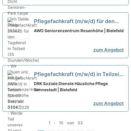
Pflegefachkraft (m/w/d) für den
Tagdienst in Teilzeit (35
AWO Seniorenzentrum Rosenhöhe | Bielefeld
Stunden/Woche) - Wir freuen uns
auf Sie!
neu
zum Angebot
Pflegefachkraft (m/w/d) in Teilzeit
(25-30 Std.) ab 01.04.2026 -
DRK Soziale Dienste Häusliche Pflege
Werde Teil unseres Teams!
Sennestadt | Bielefeld
neu
zum Angebot
1 - 10 von 33