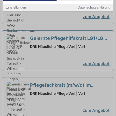
sind Sie richtig!
Lippstadt
neu
Einstellungen
Datenschutzerklärung
zum Angebot
Gelernte Pflegehilfskraft LG1/LG2-
Schein (m/w/d) in Teilzeit -
DRK Häusliche Pflege Verl | Verl
Willkommen in einem jungen,
dynamischen Team!
neu
zum Angebot
Pflegefachkraft (m/w/d) im
Spätdienst bis 19 Uhr in Teilzeit -
DRK Häusliche Pflege Verl | Verl
Willkommen in einem jungen,
dynamischen Team!
neu
zum Angebot