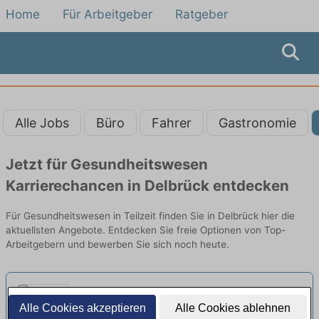
Home
Für Arbeitgeber
Ratgeber
Alle Jobs
Büro
Fahrer
Gastronomie
Jetzt für Gesundheitswesen
Karrierechancen in Delbrück entdecken
Für Gesundheitswesen in Teilzeit finden Sie in Delbrück hier die
aktuellsten Angebote. Entdecken Sie freie Optionen von Top-
Arbeitgebern und bewerben Sie sich noch heute.
Pflegefachkraft (w/d/m) als
Alle Cookies akzeptieren
Alle Cookies ablehnen
Dauernachtwache in Teilzeit - Hier
AWO Seniorenzentrum Erich-Wandel |