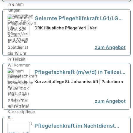
Gelernte Pflegehilfskraft LG1/LG2-
Schein (m/w/d) im Spätdienst bis
DRK Häusliche Pflege Verl | Verl
19 Uhr in Teilzeit - Willkommen in
einem jungen, dynamischen Team!
zum Angebot
neu
Pflegefachkraft (m/w/d) in Teilzeit
(50%-70%) - Arbeiten mit Vielfalt!
Kurzzeitpflege St. Johannisstift | Paderborn
neu
zum Angebot
Pflegefachkraft im Nachtdienst