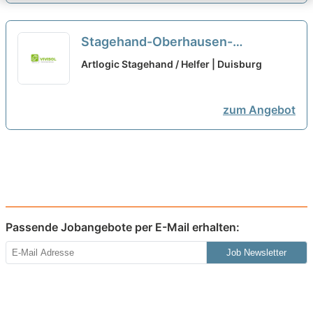
Stagehand-Oberhausen-
JobGabelstaplerfahrer-Bonn-
Artlogic Stagehand / Helfer | Duisburg
Teilzeit
zum Angebot
Passende Jobangebote per E-Mail erhalten:
Job Newsletter