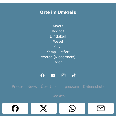
Orte im Umkreis
Moers
Bocholt
Dinslaken
Wesel
Kleve
Kamp-Lintfort
Voerde (Niederrhein)
Goch
Presse
News
Über Uns
Impressum
Datenschutz
Cookies
Copyright © 2000 - 2026 | 1A Infosysteme GmbH | Content by: 1a-sites-jobs
09.08.2026