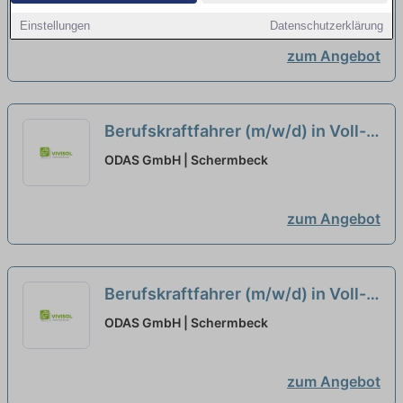
Teilzeit
neu
Einstellungen
Datenschutzerklärung
zum Angebot
Berufskraftfahrer (m/w/d) in Voll-,
Teilzeit oder als Minijob in Lünen
ODAS GmbH | Schermbeck
zum Angebot
Berufskraftfahrer (m/w/d) in Voll-,
Teilzeit oder als Minijob in Velen
ODAS GmbH | Schermbeck
zum Angebot