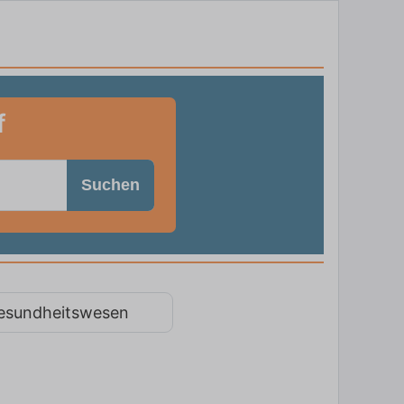
f
Suchen
esundheitswesen