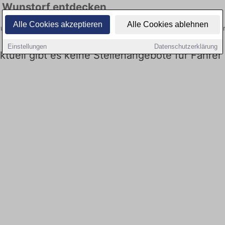
in Wunstorf entdecken
Alle Cookies akzeptieren
Alle Cookies ablehnen
 aktuellsten Angebote. Entdecken Sie freie Optionen von Top-Arbeitgeb
Einstellungen
Datenschutzerklärung
Aktuell gibt es keine Stellenangebote für Fahrer