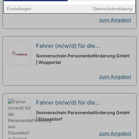
in Teilzeit
| Hilden
neu
Einstellungen
Datenschutzerklärung
zum Angebot
Fahrer (m/w/d) für die
Personenbeförderung aus
Sonnenschein Personenbeförderung GmbH
Wuppertal in Teilzeit
| Wuppertal
neu
zum Angebot
Fahrer (m/w/d) für die
Personenbeförderung aus
Sonnenschein Personenbeförderung GmbH
Düsseldorf in Teilzeit
| Düsseldorf
neu
zum Angebot