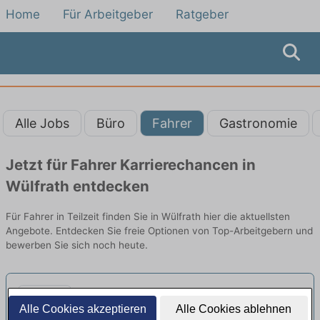
Home
Für Arbeitgeber
Ratgeber
Alle Jobs
Büro
Fahrer
Gastronomie
Jetzt für Fahrer Karrierechancen in
Wülfrath entdecken
Für Fahrer in Teilzeit finden Sie in Wülfrath hier die aktuellsten
Angebote. Entdecken Sie freie Optionen von Top-Arbeitgebern und
bewerben Sie sich noch heute.
Fahrer (m/w/d) für die
Alle Cookies akzeptieren
Alle Cookies ablehnen
Personenbeförderung aus Hilden
Sonnenschein Personenbeförderung GmbH