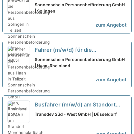
Personenbeförderung aus
Sonnenschein Personenbeförderung GmbH
Solingen in Teilzeit
| Solingen
neu
zum Angebot
Fahrer (m/w/d) für die
Personenbeförderung aus Haan in
Sonnenschein Personenbeförderung GmbH
Teilzeit
| Haan, Rheinland
neu
zum Angebot
Busfahrer (m/w/d) am Standort
Mönchengladbach in Voll- oder
Transdev Süd - West GmbH | Düsseldorf
Teilzeit
neu
zum Angebot