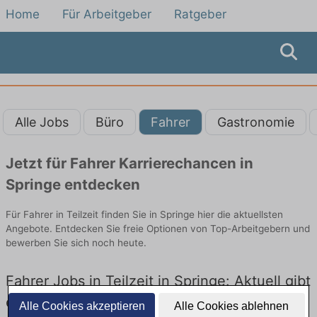
Home
Für Arbeitgeber
Ratgeber
Alle Jobs
Büro
Fahrer
Gastronomie
Jetzt für Fahrer Karrierechancen in
Springe entdecken
Für Fahrer in Teilzeit finden Sie in Springe hier die aktuellsten
Angebote. Entdecken Sie freie Optionen von Top-Arbeitgebern und
bewerben Sie sich noch heute.
Fahrer Jobs in Teilzeit in Springe: Aktuell gibt
es keine Stellenangebote für Fahrer in
Alle Cookies akzeptieren
Alle Cookies ablehnen