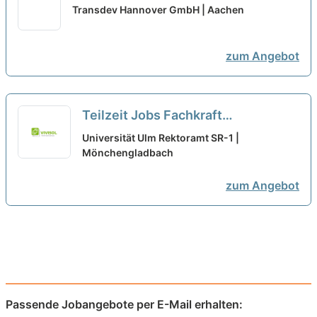
den Standort Aachen (m/w/d)
neu
Transdev Hannover GmbH | Aachen
zum Angebot
Teilzeit Jobs Fachkraft
Arbeitssicherheit
Universität Ulm Rektoramt SR-1 |
Mönchengladbach -
Mönchengladbach
Teilzeitangebote entdecken
neu
zum Angebot
Passende Jobangebote per E-Mail erhalten: