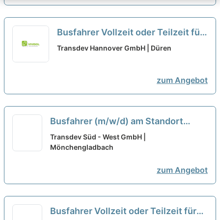
Busfahrer Vollzeit oder Teilzeit für
den Standort Aachen (m/w/d)
Transdev Hannover GmbH | Düren
zum Angebot
Busfahrer (m/w/d) am Standort
Mönchengladbach in Voll- oder
Transdev Süd - West GmbH |
Teilzeit
Mönchengladbach
zum Angebot
Busfahrer Vollzeit oder Teilzeit für