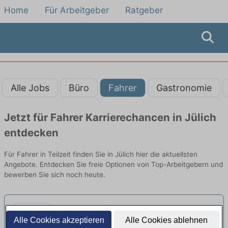
Home
Für Arbeitgeber
Ratgeber
Alle Jobs
Büro
Fahrer
Gastronomie
Jetzt für Fahrer Karrierechancen in Jülich
entdecken
Für Fahrer in Teilzeit finden Sie in Jülich hier die aktuellsten
Angebote. Entdecken Sie freie Optionen von Top-Arbeitgebern und
bewerben Sie sich noch heute.
Fahrer (m/w/d) für die
Alle Cookies akzeptieren
Alle Cookies ablehnen
Personenbeförderung aus
Sonnenschein Personenbeförderung GmbH