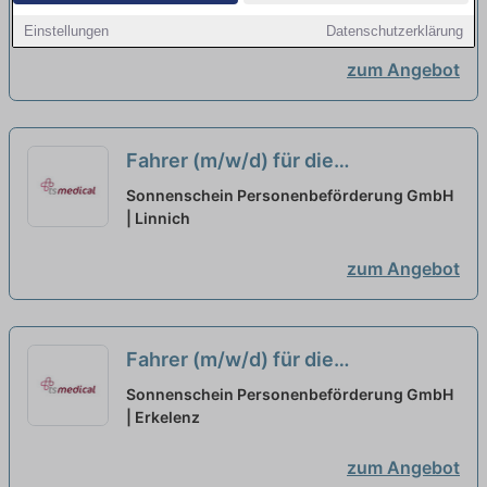
Hückelhoven in Teilzeit
| Hückelhoven
neu
Einstellungen
Datenschutzerklärung
zum Angebot
Fahrer (m/w/d) für die
Personenbeförderung aus Linnich
Sonnenschein Personenbeförderung GmbH
in Teilzeit
| Linnich
neu
zum Angebot
Fahrer (m/w/d) für die
Personenbeförderung aus
Sonnenschein Personenbeförderung GmbH
Erkelenz in Teilzeit
| Erkelenz
neu
zum Angebot