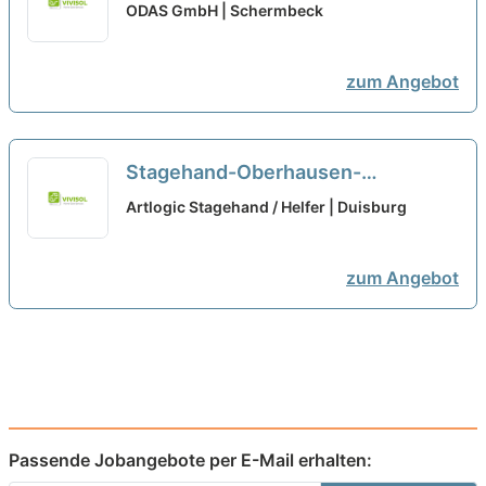
Teilzeit oder als Minijob in Velen
ODAS GmbH | Schermbeck
zum Angebot
Stagehand-Oberhausen-
JobGabelstaplerfahrer-Bonn-
Artlogic Stagehand / Helfer | Duisburg
Teilzeit
zum Angebot
Passende Jobangebote per E-Mail erhalten: