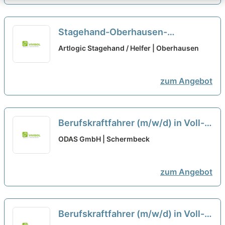
Stagehand-Oberhausen-
JobGabelstaplerfahrer-Bonn-
Artlogic Stagehand / Helfer | Oberhausen
Teilzeit
neu
zum Angebot
Berufskraftfahrer (m/w/d) in Voll-,
Teilzeit oder als Minijob in Lünen
ODAS GmbH | Schermbeck
neu
zum Angebot
Berufskraftfahrer (m/w/d) in Voll-,