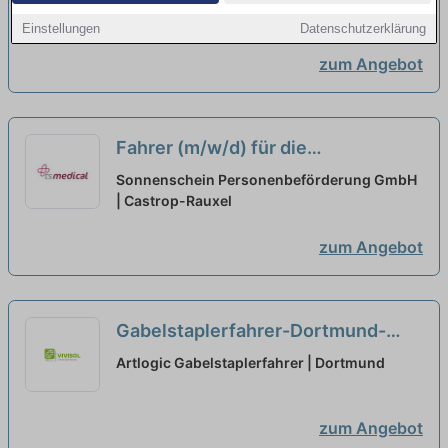
Teilzeit
| Herne, Westfalen
neu
Einstellungen
Datenschutzerklärung
zum Angebot
Fahrer (m/w/d) für die
Personenbeförderung aus
Sonnenschein Personenbeförderung GmbH
Castrop-Rauxel in Teilzeit
| Castrop-Rauxel
neu
zum Angebot
Gabelstaplerfahrer-Dortmund-
TeilzeitStagehand-Dortmund-
Artlogic Gabelstaplerfahrer | Dortmund
Teilzeit
neu
zum Angebot