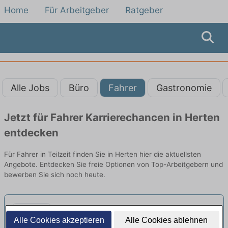
Home
Für Arbeitgeber
Ratgeber
Alle Jobs
Büro
Fahrer
Gastronomie
Jetzt für Fahrer Karrierechancen in Herten
entdecken
Für Fahrer in Teilzeit finden Sie in Herten hier die aktuellsten
Angebote. Entdecken Sie freie Optionen von Top-Arbeitgebern und
bewerben Sie sich noch heute.
Fahrer (m/w/d) für die
Alle Cookies akzeptieren
Alle Cookies ablehnen
Personenbeförderung aus Herne in
Sonnenschein Personenbeförderung GmbH