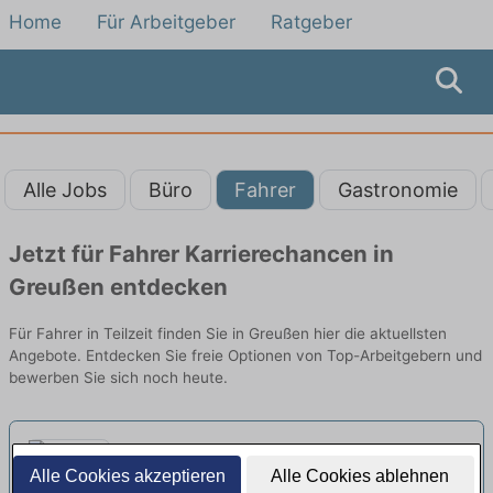
Home
Für Arbeitgeber
Ratgeber
Alle Jobs
Büro
Fahrer
Gastronomie
Jetzt für Fahrer Karrierechancen in
Greußen entdecken
Für Fahrer in Teilzeit finden Sie in Greußen hier die aktuellsten
Angebote. Entdecken Sie freie Optionen von Top-Arbeitgebern und
bewerben Sie sich noch heute.
Fahrer (m/w/d) für die
Alle Cookies akzeptieren
Alle Cookies ablehnen
Personenbeförderung auf Minijob-
Service Gesellschaft Des Landkreises