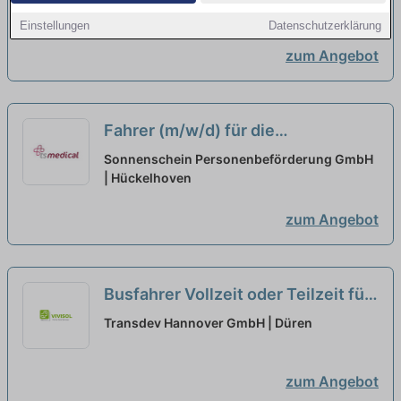
Einstellungen
Datenschutzerklärung
zum Angebot
Fahrer (m/w/d) für die
Personenbeförderung aus
Sonnenschein Personenbeförderung GmbH
Hückelhoven in Teilzeit
| Hückelhoven
neu
zum Angebot
Busfahrer Vollzeit oder Teilzeit für
den Standort Aachen (m/w/d)
Transdev Hannover GmbH | Düren
zum Angebot