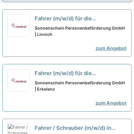
Fahrer (m/w/d) für die
Personenbeförderung aus Linnich
Sonnenschein Personenbeförderung GmbH
in Teilzeit
| Linnich
neu
zum Angebot
Fahrer (m/w/d) für die
Personenbeförderung aus
Sonnenschein Personenbeförderung GmbH
Erkelenz in Teilzeit
| Erkelenz
neu
zum Angebot
Fahrer / Schrauber (m/w/d) in