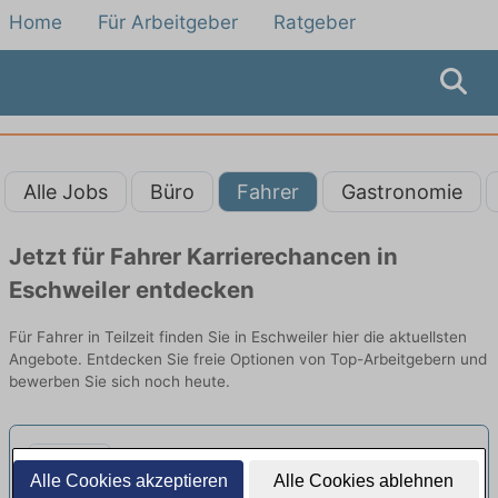
Home
Für Arbeitgeber
Ratgeber
Alle Jobs
Büro
Fahrer
Gastronomie
Jetzt für Fahrer Karrierechancen in
Eschweiler entdecken
Für Fahrer in Teilzeit finden Sie in Eschweiler hier die aktuellsten
Angebote. Entdecken Sie freie Optionen von Top-Arbeitgebern und
bewerben Sie sich noch heute.
Busfahrer Vollzeit oder Teilzeit für
Alle Cookies akzeptieren
Alle Cookies ablehnen
den Standort Aachen (m/w/d)
neu
Transdev Hannover GmbH | Aachen