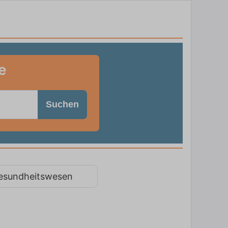
e
Suchen
esundheitswesen