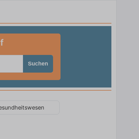
f
Suchen
esundheitswesen