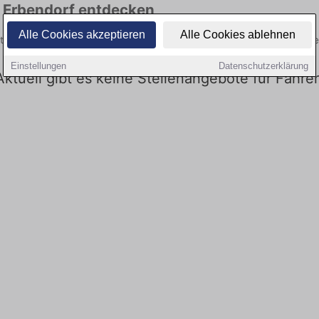
in Erbendorf entdecken
Alle Cookies akzeptieren
Alle Cookies ablehnen
e aktuellsten Angebote. Entdecken Sie freie Optionen von Top-Arbeitge
Einstellungen
Datenschutzerklärung
 Aktuell gibt es keine Stellenangebote für Fahre