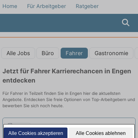
Home
Für Arbeitgeber
Ratgeber
Alle Jobs
Büro
Fahrer
Gastronomie
Jetzt für Fahrer Karrierechancen in Engen
entdecken
Für Fahrer in Teilzeit finden Sie in Engen hier die aktuellsten
Angebote. Entdecken Sie freie Optionen von Top-Arbeitgebern und
bewerben Sie sich noch heute.
Lieferfahrer / Auslieferungsfahrer
Alle Cookies akzeptieren
Alle Cookies ablehnen
(m/w/d) in Teilzeit
neu
Gaumenschmaus Frischgrill GmbH |