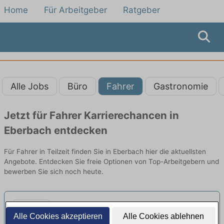
Home
Für Arbeitgeber
Ratgeber
Alle Jobs
Büro
Fahrer
Gastronomie
Jetzt für Fahrer Karrierechancen in
Eberbach entdecken
Für Fahrer in Teilzeit finden Sie in Eberbach hier die aktuellsten
Angebote. Entdecken Sie freie Optionen von Top-Arbeitgebern und
bewerben Sie sich noch heute.
LKW-Fahrer Klasse CE Vollzeit und
Alle Cookies akzeptieren
Alle Cookies ablehnen
Teilzeit
neu
Wilhelm Schüssler Spedition GmbH |