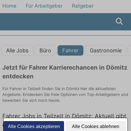
Home
Für Arbeitgeber
Ratgeber
Alle Jobs
Büro
Fahrer
Gastronomie
Jetzt für Fahrer Karrierechancen in Dömitz
entdecken
Für Fahrer in Teilzeit finden Sie in Dömitz hier die aktuellsten
Angebote. Entdecken Sie freie Optionen von Top-Arbeitgebern und
bewerben Sie sich noch heute.
Fahrer Jobs in Teilzeit in Dömitz: Aktuell gibt
es keine Stellenangebote für Fahrer in
Alle Cookies akzeptieren
Alle Cookies ablehnen