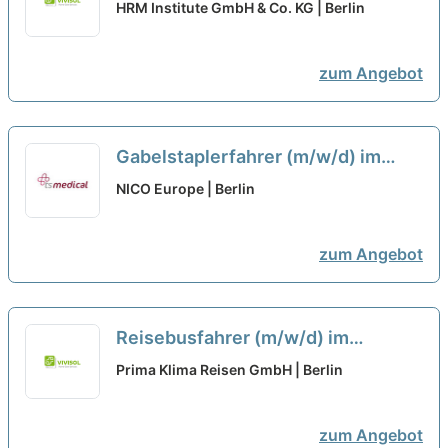
Fahrbetrieb (m/w/d) in Voll- und
HRM Institute GmbH & Co. KG | Berlin
Teilzeit für den Linienverkehr
zum Angebot
Gabelstaplerfahrer (m/w/d) im
Süden von Berlin in Teilzeit oder
NICO Europe | Berlin
Vollzeit ab sofort befristet bis 31
neu
zum Angebot
Reisebusfahrer (m/w/d) im
Charter-, Tournee- oder
Prima Klima Reisen GmbH | Berlin
Fernlinienverkehr in Voll- und
Teilzeit oder als Minijob
neu
zum Angebot