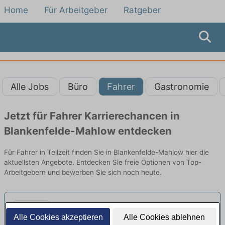
Home
Für Arbeitgeber
Ratgeber
Alle Jobs
Büro
Fahrer
Gastronomie
Jetzt für Fahrer Karrierechancen in
Blankenfelde-Mahlow entdecken
Für Fahrer in Teilzeit finden Sie in Blankenfelde-Mahlow hier die
aktuellsten Angebote. Entdecken Sie freie Optionen von Top-
Arbeitgebern und bewerben Sie sich noch heute.
Fahrer:in / Reiniger:in Carsharing
Alle Cookies akzeptieren
Alle Cookies ablehnen
(w/m/x/d) - Vollzeit/Teilzeit
neu
MILES Mobility | Berlin