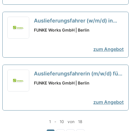
Auslieferungsfahrer (w/m/d) in
Vollzeit, Teilzeit, Minijob bei
FUNKE Works GmbH | Berlin
Martens Services in Wittorf
zum Angebot
Auslieferungsfahrerin (m/w/d) für
TCG-Verkaufsautomaten, Vollzeit
FUNKE Works GmbH | Berlin
oder Teilzeit bei Gate To The
Games GmbH in Sülzetal
zum Angebot
1 - 10 von 18