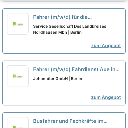
Fahrer (m/w/d) für die
Personenbeförderung auf Minijob-
Service Gesellschaft Des Landkreises
oder Teilzeitbasis gesucht - ca. 15
Nordhausen Mbh | Berlin
Stunden pro Woche
zum Angebot
Fahrer (m/w/d) Fahrdienst Aue in
Teilzeit mit 20 Wochenstunden
Johanniter GmbH | Berlin
zum Angebot
Busfahrer und Fachkräfte im