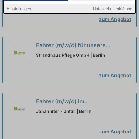
Einstellungen
Datenschutzerklärung
zum Angebot
Fahrer (m/w/d) für unsere
Tagespflege in Teilzeit
neu
Strandhaus Pflege GmbH | Berlin
zum Angebot
Fahrer (m/w/d) im
Linienverkehr/Schülerfahrdienst in
Johanniter - Unfall | Berlin
Voll- oder Teilzeit
neu
zum Angebot