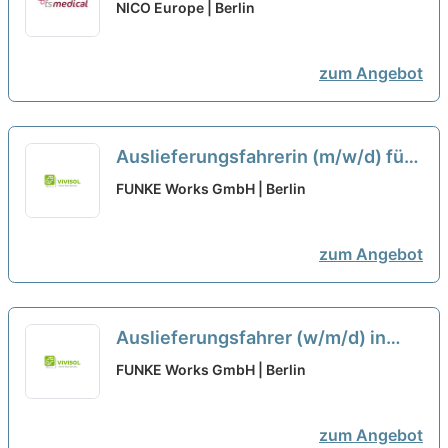
Süden von Berlin in Teilzeit oder
NICO Europe | Berlin
Vollzeit ab sofort befristet bis 31
neu
zum Angebot
Auslieferungsfahrerin (m/w/d) für
TCG-Verkaufsautomaten, Vollzeit
FUNKE Works GmbH | Berlin
oder Teilzeit bei Gate To The
Games GmbH in Sülzetal
zum Angebot
Auslieferungsfahrer (w/m/d) in
Vollzeit, Teilzeit, Minijob bei
FUNKE Works GmbH | Berlin
Martens Services in Wittorf
zum Angebot