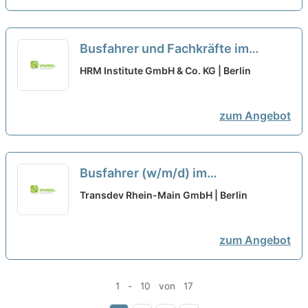
Busfahrer und Fachkräfte im
Fahrbetrieb (m/w/d) in Voll- und
HRM Institute GmbH & Co. KG | Berlin
Teilzeit für den Linienverkehr
zum Angebot
Busfahrer (w/m/d) im
Linienverkehr in Voll- und Teilzeit
Transdev Rhein-Main GmbH | Berlin
neu
zum Angebot
1 - 10 von 17