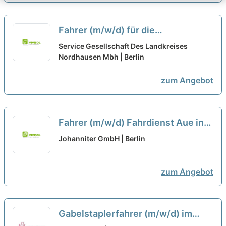
Fahrer (m/w/d) für die
Personenbeförderung auf Minijob-
Service Gesellschaft Des Landkreises
oder Teilzeitbasis gesucht - ca. 15
Nordhausen Mbh | Berlin
Stunden pro Woche
zum Angebot
Fahrer (m/w/d) Fahrdienst Aue in
Teilzeit mit 20 Wochenstunden
Johanniter GmbH | Berlin
zum Angebot
Gabelstaplerfahrer (m/w/d) im