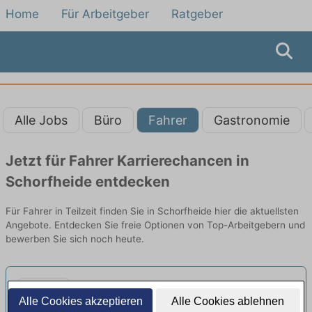
Home
Für Arbeitgeber
Ratgeber
Alle Jobs
Büro
Fahrer
Gastronomie
Jetzt für Fahrer Karrierechancen in
Schorfheide entdecken
Für Fahrer in Teilzeit finden Sie in Schorfheide hier die aktuellsten
Angebote. Entdecken Sie freie Optionen von Top-Arbeitgebern und
bewerben Sie sich noch heute.
Fahrer:in / Reiniger:in Carsharing
Alle Cookies akzeptieren
Alle Cookies ablehnen
(w/m/x/d) - Vollzeit/Teilzeit
neu
MILES Mobility | Berlin