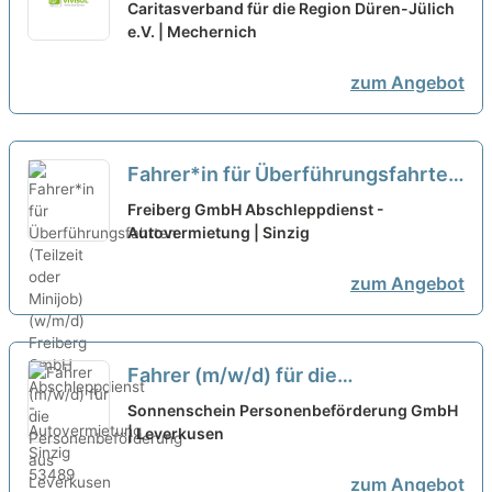
in Teilzeit (Minijob)
Caritasverband für die Region Düren-Jülich
e.V. | Mechernich
zum Angebot
Fahrer*in für Überführungsfahrten
(Teilzeit oder Minijob) (w/m/d)
neu
Freiberg GmbH Abschleppdienst -
Autovermietung | Sinzig
zum Angebot
Fahrer (m/w/d) für die
Personenbeförderung aus
Sonnenschein Personenbeförderung GmbH
Leverkusen in Teilzeit
| Leverkusen
neu
zum Angebot