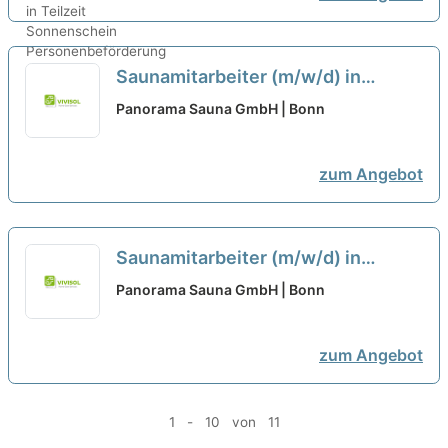
Saunamitarbeiter (m/w/d) in
Teilzeitanstellung (85,5
Panorama Sauna GmbH | Bonn
Std./Monat)
zum Angebot
Saunamitarbeiter (m/w/d) in
Teilzeitanstellung (65 Std./Monat)
Panorama Sauna GmbH | Bonn
zum Angebot
1 - 10 von 11