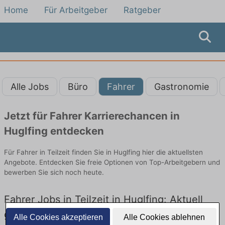
Home
Für Arbeitgeber
Ratgeber
Alle Jobs
Büro
Fahrer
Gastronomie
Jetzt für Fahrer Karrierechancen in
Huglfing entdecken
Für Fahrer in Teilzeit finden Sie in Huglfing hier die aktuellsten
Angebote. Entdecken Sie freie Optionen von Top-Arbeitgebern und
bewerben Sie sich noch heute.
Fahrer Jobs in Teilzeit in Huglfing: Aktuell
gibt es keine Stellenangebote für Fahrer in
Alle Cookies akzeptieren
Alle Cookies ablehnen