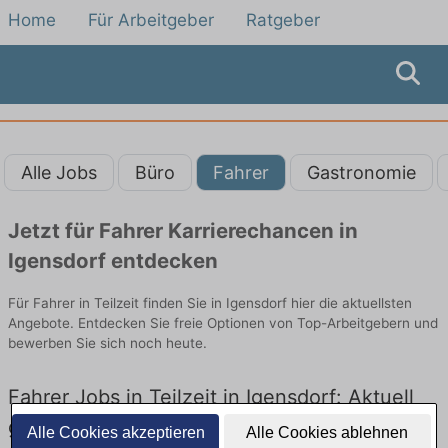
Home
Für Arbeitgeber
Ratgeber
Alle Jobs
Büro
Fahrer
Gastronomie
Jetzt für Fahrer Karrierechancen in
Igensdorf entdecken
Für Fahrer in Teilzeit finden Sie in Igensdorf hier die aktuellsten
Angebote. Entdecken Sie freie Optionen von Top-Arbeitgebern und
bewerben Sie sich noch heute.
Fahrer Jobs in Teilzeit in Igensdorf: Aktuell
gibt es keine Stellenangebote für Fahrer in
Alle Cookies akzeptieren
Alle Cookies ablehnen