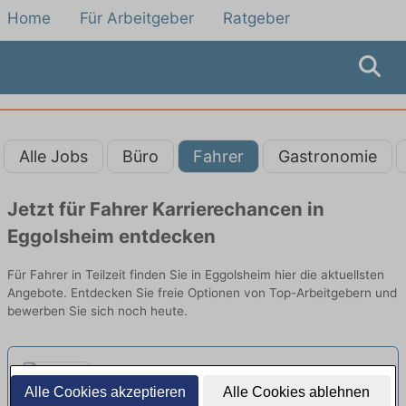
Home
Für Arbeitgeber
Ratgeber
Alle Jobs
Büro
Fahrer
Gastronomie
Jetzt für Fahrer Karrierechancen in
Eggolsheim entdecken
Für Fahrer in Teilzeit finden Sie in Eggolsheim hier die aktuellsten
Angebote. Entdecken Sie freie Optionen von Top-Arbeitgebern und
bewerben Sie sich noch heute.
LKW-Fahrer (w/m/d)
Alle Cookies akzeptieren
Alle Cookies ablehnen
Minijob/Teilzeit
neu
ESS Staplerservice GmbH | Bischberg