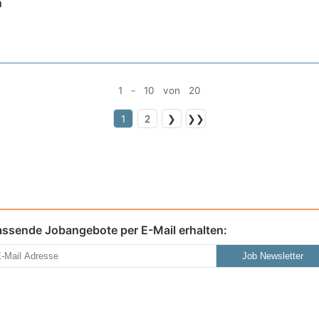
n
1 - 10 von 20
1
2
❯
❯❯
assende Jobangebote per E-Mail erhalten:
Job Newsletter