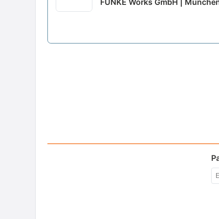
FUNKE Works GmbH | Münche
P