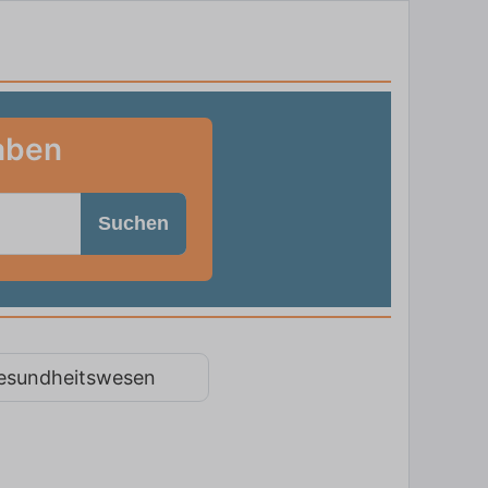
waben
Suchen
esundheitswesen