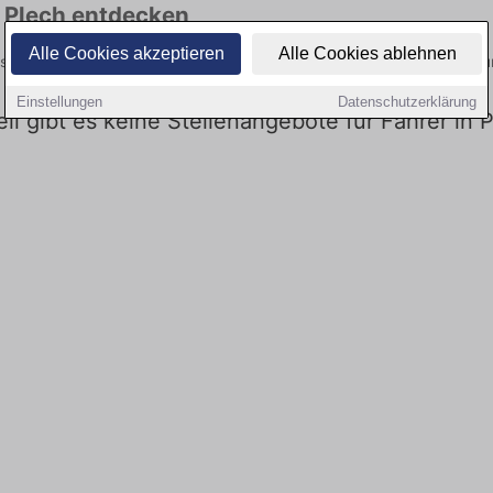
n Plech entdecken
Alle Cookies akzeptieren
Alle Cookies ablehnen
tuellsten Angebote. Entdecken Sie freie Optionen von Top-Arbeitgebern
Einstellungen
Datenschutzerklärung
ell gibt es keine Stellenangebote für Fahrer in 