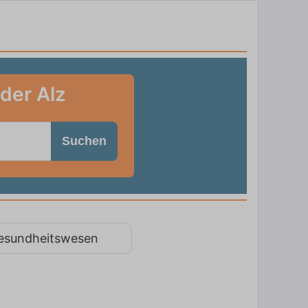
 der Alz
Suchen
esundheitswesen