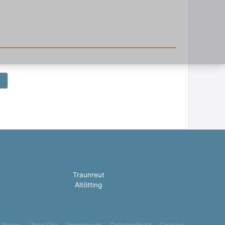
Traunreut
Altötting
News
Über Uns
Impressum
Datenschutz
Cookies