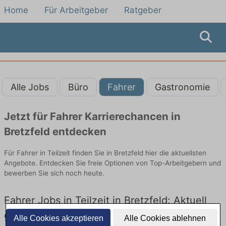
Home
Für Arbeitgeber
Ratgeber
Alle Jobs
Büro
Fahrer
Gastronomie
Jetzt für Fahrer Karrierechancen in
Bretzfeld entdecken
Für Fahrer in Teilzeit finden Sie in Bretzfeld hier die aktuellsten
Angebote. Entdecken Sie freie Optionen von Top-Arbeitgebern und
bewerben Sie sich noch heute.
Fahrer Jobs in Teilzeit in Bretzfeld: Aktuell
gibt es keine Stellenangebote für Fahrer in
Alle Cookies akzeptieren
Alle Cookies ablehnen