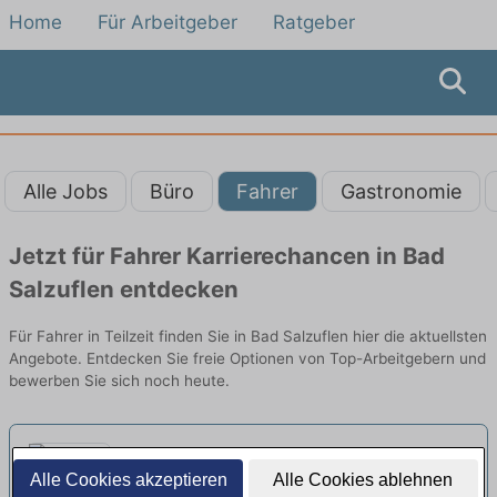
Home
Für Arbeitgeber
Ratgeber
Alle Jobs
Büro
Fahrer
Gastronomie
Jetzt für Fahrer Karrierechancen in Bad
Salzuflen entdecken
Für Fahrer in Teilzeit finden Sie in Bad Salzuflen hier die aktuellsten
Angebote. Entdecken Sie freie Optionen von Top-Arbeitgebern und
bewerben Sie sich noch heute.
Fahrer (m/w/d) für unseren
Alle Cookies akzeptieren
Alle Cookies ablehnen
Lieferservice - L"Osteria Bielefeld
shjft AG | Bielefeld