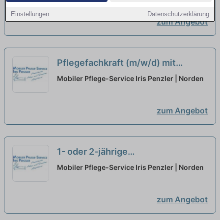
Arbeitsplatz, an dem Du Dich wohl
Einstellungen
Datenschutzerklärung
zum Angebot
fühlen kannst!
neu
Pflegefachkraft (m/w/d) mit
dreijährigem Examen in Teilzeit -
Mobiler Pflege-Service Iris Penzler | Norden
Dienstwohnung für Übergang -
Starte mit uns durch!
neu
zum Angebot
1- oder 2-jährige
Pflegefachassistenz (m/w/d) in
Mobiler Pflege-Service Iris Penzler | Norden
Teilzeit - Wir freuen uns auf Dich!
neu
zum Angebot