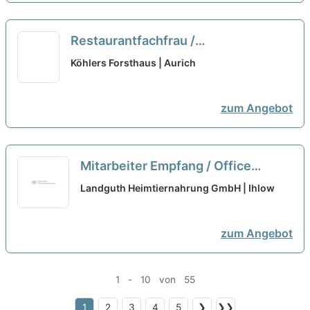
Restaurantfachfrau /
Restaurantfachmann (m/w/d) für
Köhlers Forsthaus | Aurich
den Service - Vollzeit oder Teilzeit
neu
zum Angebot
Mitarbeiter Empfang / Office
Management - Teilzeit (m/w/d)
neu
Landguth Heimtiernahrung GmbH | Ihlow
zum Angebot
1 - 10 von 55
1
2
3
4
5
❯
❯❯