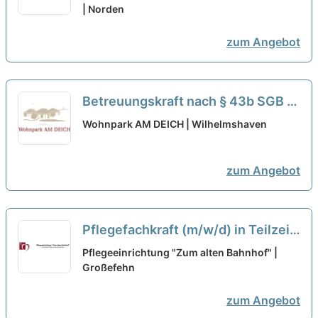
Team!
| Norden
neu
zum Angebot
Betreuungskraft nach § 43b SGB XI
(m/w/d) in Teilzeit - Wir suchen
Wohnpark AM DEICH | Wilhelmshaven
Zuwachs in unserem Team!
neu
zum Angebot
Pflegefachkraft (m/w/d) in Teilzeit
(160 Stunden) - Dein neuer
Pflegeeinrichtung "Zum alten Bahnhof" |
Arbeitsplatz, an dem Du Dich wohl
Großefehn
fühlen kannst!
neu
zum Angebot