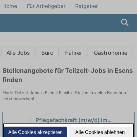
Home
Für Arbeitgeber
Ratgeber
Alle Jobs
Büro
Fahrer
Gastronomie
Stellenangebote für Teilzeit-Jobs in Esens
finden
Finde Teilzeit-Jobs in Esens! Flexible Stellen in vielen Branchen.
Jetzt bewerben!
Pflegefachkraft (m/w/d) im
Tagdienst in Teilzeit (80-120
Pflegeeinrichtung "Zum alten Bahnhof" |
Alle Cookies akzeptieren
Alle Cookies ablehnen
Stunden) - Dein neuer
Großefehn