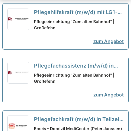
Pflegehilfskraft (m/w/d) mit LG1-
und LG2-Behandlungsschein in
Pflegeeinrichtung "Zum alten Bahnhof" |
Teilzeit (80- 120 Stunden/Monat) -
Großefehn
Dein neuer Arbeitsplatz, an dem Du
zum Angebot
Dich wohl fühlen kannst!
neu
Pflegefachassistenz (m/w/d) in
Teilzeit (80- 120 Stunden/Monat) -
Pflegeeinrichtung "Zum alten Bahnhof" |
Dein neuer Arbeitsplatz, an dem Du
Großefehn
Dich wohl fühlen kannst!
neu
zum Angebot
Pflegefachkraft (m/w/d) in Teilzeit
- Wir suchen Zuwachs in unserem
Emeis - Domizil MediCenter (Peter Janssen)