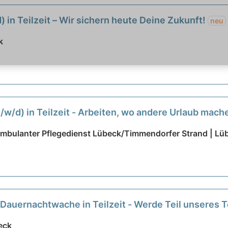
 in Teilzeit – Wir sichern heute Deine Zukunft!
neu
k
m/w/d) in Teilzeit - Arbeiten, wo andere Urlaub mach
Ambulanter Pflegedienst Lübeck/Timmendorfer Strand | Lü
 Dauernachtwache in Teilzeit - Werde Teil unseres
eck