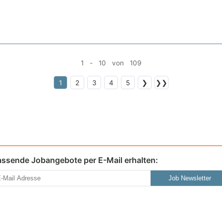
1 - 10 von 109
1
2
3
4
5
❯
❯❯
assende Jobangebote per E-Mail erhalten:
Job Newsletter