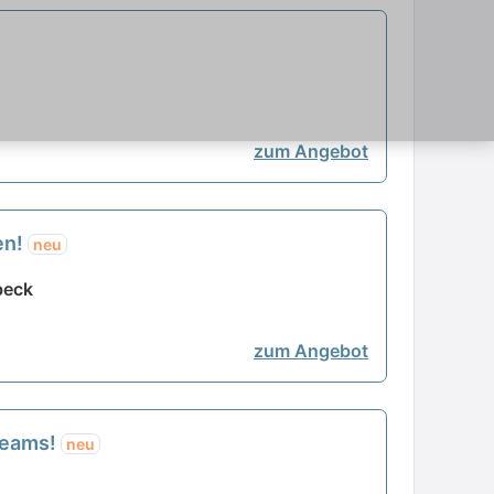
zum Angebot
en!
neu
beck
zum Angebot
 Teams!
neu