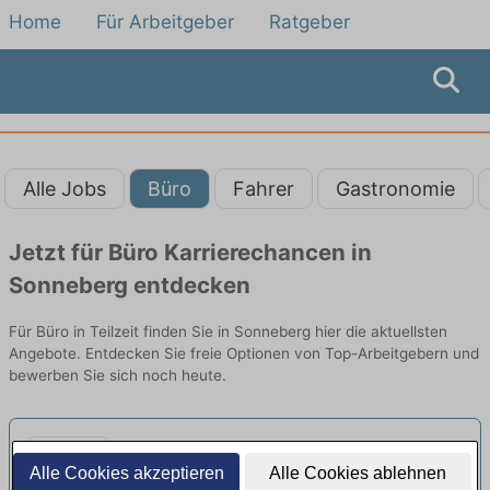
Home
Für Arbeitgeber
Ratgeber
Alle Jobs
Büro
Fahrer
Gastronomie
Jetzt für Büro Karrierechancen in
Sonneberg entdecken
Für Büro in Teilzeit finden Sie in Sonneberg hier die aktuellsten
Angebote. Entdecken Sie freie Optionen von Top-Arbeitgebern und
bewerben Sie sich noch heute.
Sachbearbeiter Entgeltabrechnung
Alle Cookies akzeptieren
Alle Cookies ablehnen
(m/w/d) Vollzeit/Teilzeit
neu
Raps GmbH & Co. KG | Kulmbach