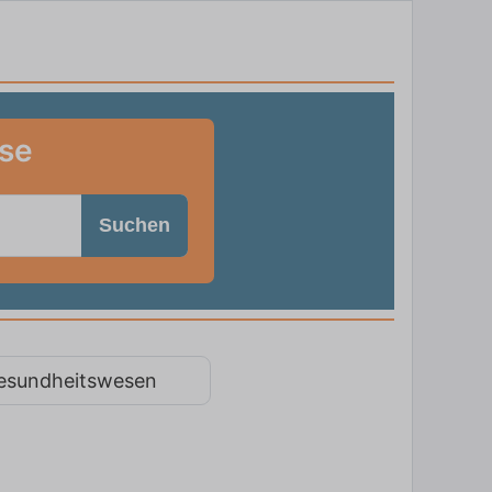
sse
Suchen
esundheitswesen