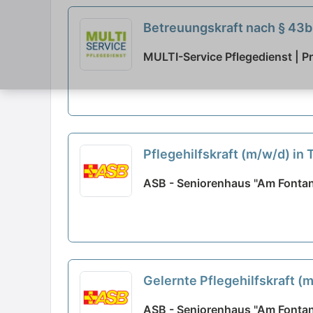
Betreuungskraft nach § 43b 
neu
MULTI-Service Pflegedienst | Pr
Pflegehilfskraft (m/w/d) in 
ASB - Seniorenhaus "Am Fontan
Gelernte Pflegehilfskraft (
ASB - Seniorenhaus "Am Fontan