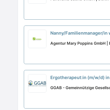
Nanny/Familienmanager/in w
Agentur Mary Poppins GmbH | B
Ergotherapeut:in (m/w/d) in
GGAB - Gemeinnützige Gesellsch