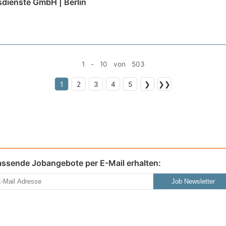
sdienste GmbH | Berlin
1 - 10 von 503
1
2
3
4
5
❯
❯❯
assende Jobangebote per E-Mail erhalten:
Job Newsletter