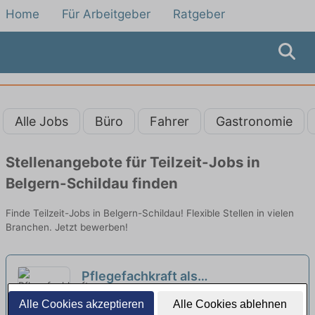
Home
Für Arbeitgeber
Ratgeber
Alle Jobs
Büro
Fahrer
Gastronomie
Stellenangebote für Teilzeit-Jobs in
Belgern-Schildau finden
Finde Teilzeit-Jobs in Belgern-Schildau! Flexible Stellen in vielen
Branchen. Jetzt bewerben!
Pflegefachkraft als
Qualitätsbeauftragte:r (m/w/d) in
K&S Seniorenresidenz Torgau | Torgau
Alle Cookies akzeptieren
Alle Cookies ablehnen
Teilzeit - Gemeinsam gehen wir