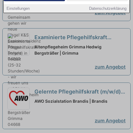
neue Wege!
neu
Einstellungen
Datenschutzerklärung
zum Angebot
Examinierte Pflegehilfskraft
(m/w/d) in Teilzeit (25-32
Altenpflegeheim Grimma Hedwig
Stunden/Woche) - wir freuen uns
Bergsträßer | Grimma
auf Dich!
neu
zum Angebot
Gelernte Pflegehilfskraft (m/w/d)
in Teilzeit (25 - 30h) - Sichere Dir
AWO Sozialstation Brandis | Brandis
Deinen Platz im Team!
neu
zum Angebot