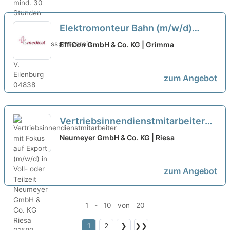
Elektromonteur Bahn (m/w/d)
Vollzeit - Teilzeit
neu
EffiCon GmbH & Co. KG | Grimma
zum Angebot
Vertriebsinnendienstmitarbeiter
mit Fokus auf Export (m/w/d) in
Neumeyer GmbH & Co. KG | Riesa
Voll- oder Teilzeit
neu
zum Angebot
1 - 10 von 20
1
2
❯
❯❯