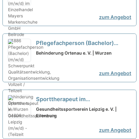
zum Angebot
Pflegefachperson (Bachelor)
(m/w/d) Schwerpunkt
Behinderung Ortenau e. V. | Wurzen
Qualitätsentwicklung,
Organisationsentwicklung Vollzeit
zum Angebot
/ Teilzeit
Sporttherapeut im
Gesundheitssportverein Leipzig
Gesundheitssportverein Leipzig e. V. |
(m/w/d) - (Teilzeit mind. 30
Eilenburg
Stunden oder Vollzeit)
neu
zum Angebot