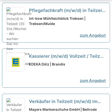
Pflegefachkraft (m/w/d) in Teilzeit
(35 Std./Woche) - Wir suchen Sie!
int-bsw Mühlteichblick Trebsen |
Trebsen/Mulde
neu
zum Angebot
Kassierer (m/w/d) Vollzeit / Teilzeit
neu
EDEKA Dölz | Brandis
zum Angebot
Verkäufer in Teilzeit (m/w/d) im
Einzelhandel
neu
Mayers Markenschuhe GmbH | Beilrode