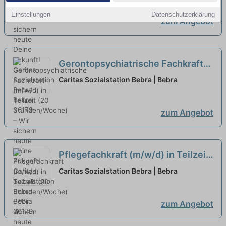
Einstellungen
Datenschutzerklärung
zum Angebot
Gerontopsychiatrische Fachkraft
(m/w/d) in Teilzeit (20
Caritas Sozialstation Bebra | Bebra
Stunden/Woche) – Wir sichern
heute Deine Zukunft!
neu
zum Angebot
Pflegefachkraft (m/w/d) in Teilzeit
(20 Stunden/Woche) – Wir sichern
Caritas Sozialstation Bebra | Bebra
heute Deine Zukunft!
neu
zum Angebot