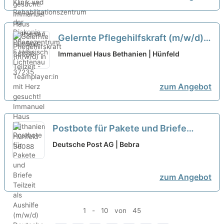
Gelernte Pflegehilfskraft (m/w/d)
in Teilzeit - Teamplayer:in mit Herz
Immanuel Haus Bethanien | Hünfeld
gesucht!
neu
zum Angebot
Postbote für Pakete und Briefe
Teilzeit als Aushilfe (m/w/d)
neu
Deutsche Post AG | Bebra
zum Angebot
1 - 10 von 45