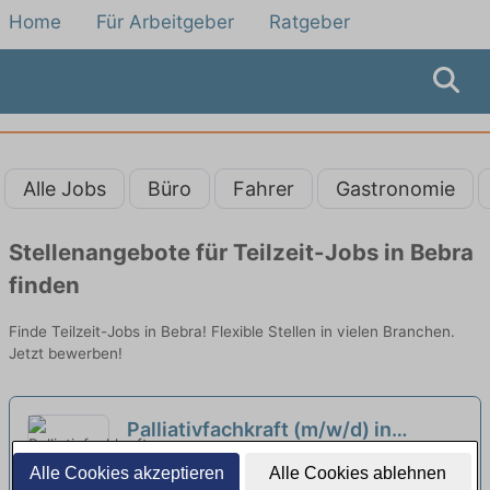
Home
Für Arbeitgeber
Ratgeber
Alle Jobs
Büro
Fahrer
Gastronomie
Stellenangebote für Teilzeit-Jobs in Bebra
finden
Finde Teilzeit-Jobs in Bebra! Flexible Stellen in vielen Branchen.
Jetzt bewerben!
Palliativfachkraft (m/w/d) in
Teilzeit (20 Stunden/Woche) – Wir
Caritas Sozialstation Bebra | Bebra
Alle Cookies akzeptieren
Alle Cookies ablehnen
sichern heute Deine Zukunft!
neu