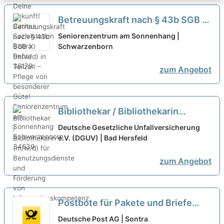
Betreuungskraft nach § 43b SGB XI
(m/w/d) in Teilzeit – Pflege von
Seniorenzentrum am Sonnenhang |
besonderer Güte!
Schwarzenborn
neu
zum Angebot
Bibliothekar / Bibliothekarin
(m/w/d) für Benutzungsdienste
Deutsche Gesetzliche Unfallversicherung
und Förderung von
e.V. (DGUV) | Bad Hersfeld
Informationskompetenz in Teilzeit
zum Angebot
neu
Postbote für Pakete und Briefe
Teilzeit als Aushilfe (m/w/d)
neu
Deutsche Post AG | Sontra