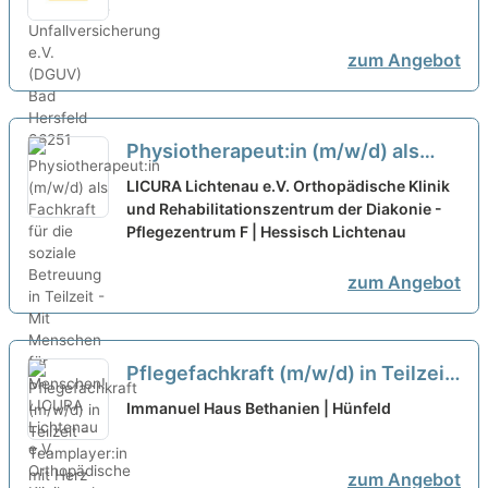
zum Angebot
Physiotherapeut:in (m/w/d) als
Fachkraft für die soziale Betreuung
LICURA Lichtenau e.V. Orthopädische Klinik
in Teilzeit - Mit Menschen für
und Rehabilitationszentrum der Diakonie -
Pflegezentrum F | Hessisch Lichtenau
Menschen!
neu
zum Angebot
Pflegefachkraft (m/w/d) in Teilzeit
- Teamplayer:in mit Herz gesucht!
Immanuel Haus Bethanien | Hünfeld
neu
zum Angebot