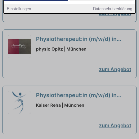
Teilzeitanstellung
neu
Einstellungen
Datenschutzerklärung
zum Angebot
Physiotherapeut:in (m/w/d) in
Teilzeit (20-25 Stunden/Woche) –
physio Opitz | München
Wir suchen Zuwachs in unserem
Team!
neu
zum Angebot
Physiotherapeut:in (m/w/d) in
Teilzeit (20-30 Wochenstunden) –
Kaiser Reha | München
Bei uns startet Deine Karriere!
neu
zum Angebot