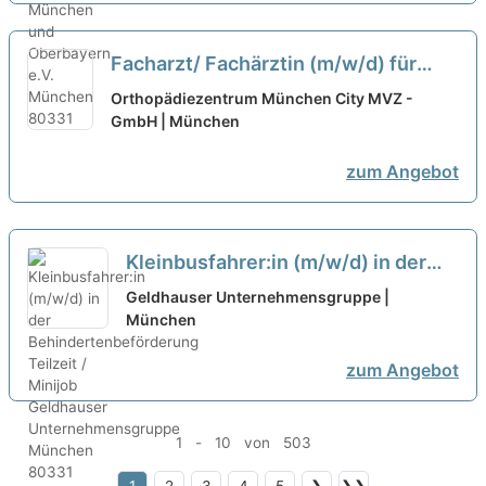
Facharzt/ Fachärztin (m/w/d) für
Allgemeinmedizin (in Teilzeit) in der
Orthopädiezentrum München City MVZ -
orthopädischen Praxis in München
GmbH | München
neu
zum Angebot
Kleinbusfahrer:in (m/w/d) in der
Behindertenbeförderung Teilzeit /
Geldhauser Unternehmensgruppe |
Minijob
München
neu
zum Angebot
1 - 10 von 503