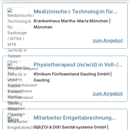
Medizinische:r Technolog:in für
Radiologie / MTRA / MTR (w/m/d)
Krankenhaus Martha-Maria München |
in Teilzeit (20h) - Werden Sie Teil
München
unseres Krankenhauses!
neu
zum Angebot
Physiotherapeut (m/w/d) in Voll-/
Teilzeit
neu
Klinikum Fünfseenland Gauting GmbH |
Gauting
zum Angebot
Mitarbeiter Entgeltabrechnung
(m/w/d) Teilzeit
neu
TOI TOI & DIXI Sanitärsysteme GmbH |