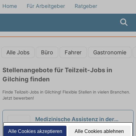
Home
Für Arbeitgeber
Ratgeber
Alle Jobs
Büro
Fahrer
Gastronomie
Stellenangebote für Teilzeit-Jobs in
Gilching finden
Finde Teilzeit-Jobs in Gilching! Flexible Stellen in vielen Branchen.
Jetzt bewerben!
Medizinische Assistenz in der
Arbeitsmedizin (m/w/d) in
BEST Medical Solutions GmbH | München
Alle Cookies akzeptieren
Alle Cookies ablehnen
unbefristeter Voll- oder