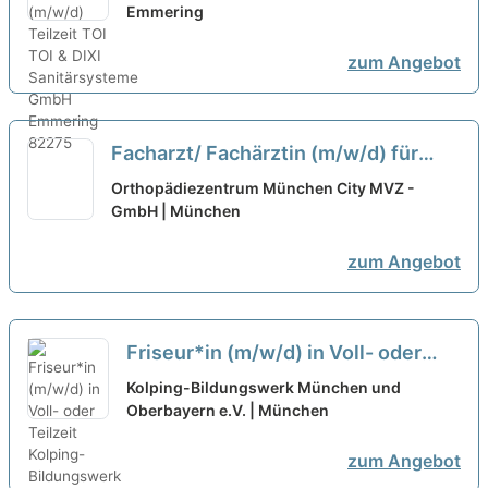
Emmering
zum Angebot
Facharzt/ Fachärztin (m/w/d) für
Allgemeinmedizin (in Teilzeit) in der
Orthopädiezentrum München City MVZ -
orthopädischen Praxis in München
GmbH | München
neu
zum Angebot
Friseur*in (m/w/d) in Voll- oder
Teilzeit
neu
Kolping-Bildungswerk München und
Oberbayern e.V. | München
zum Angebot