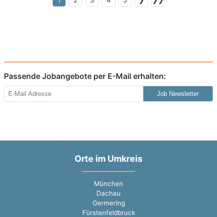
1
2
3
4
5
❯
❯❯
Passende Jobangebote per E-Mail erhalten:
Job Newsletter
Orte im Umkreis
München
Dachau
Germering
Fürstenfeldbruck