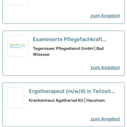
zum Angebot
Examinierte Pflegefachkraft
(m/w/d) in Vollzeit oder Teilzeit –
Tegernseer Pflegedienst GmbH | Bad
Pflegen, begleiten, beraten!
Wiessee
neu
zum Angebot
Ergotherapeut (m/w/d) in Teilzeit
neu
Krankenhaus Agatharied KU | Hausham
zum Angebot