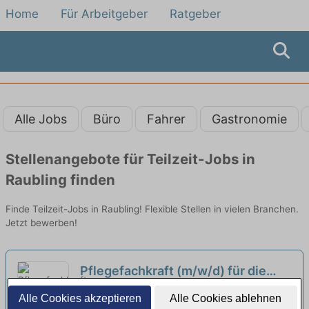
Home
Für Arbeitgeber
Ratgeber
Alle Jobs
Büro
Fahrer
Gastronomie
Stellenangebote für Teilzeit-Jobs in
Raubling finden
Finde Teilzeit-Jobs in Raubling! Flexible Stellen in vielen Branchen.
Jetzt bewerben!
Pflegefachkraft (m/w/d) für die
Onkologie in Teilzeit – Bei uns
Klinik Bad Trissl | Oberaudorf
Alle Cookies akzeptieren
Alle Cookies ablehnen
startet Ihre Karriere!
neu