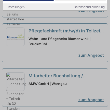
Einstellungen
Datenschutzerklärung
zum Angebot
Pflegefachkraft (m/w/d) in Teilzeit
(20 Stunden/Woche) - Wir freuen
Wohn- und Pflegeheim Blumenwinkl |
uns auf Ihre Unterstützung!
Bruckmühl
neu
zum Angebot
Mitarbeiter Buchhaltung /
Buchhalter – Teilzeit bis 32
AMW GmbH | Warngau
Stunden (m/w/d)
neu
zum Angebot