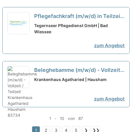
Pflegefachkraft (m/w/d) in Teilzeit
– Pflegen, begleiten, beraten!
neu
Tegernseer Pflegedienst GmbH | Bad
Wiessee
zum Angebot
Beleghebamme (m/w/d) - Vollzeit /
Teilzeit
neu
Krankenhaus Agatharied | Hausham
zum Angebot
1 - 10 von 87
1
2
3
4
5
❯
❯❯