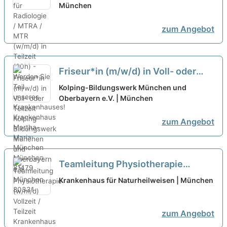
in Teilzeit (20h) - Werden Sie Teil
München
unseres Krankenhauses!
neu
zum Angebot
Friseur*in (m/w/d) in Voll- oder
Teilzeit
neu
Kolping-Bildungswerk München und
Oberbayern e.V. | München
zum Angebot
Teamleitung Physiotherapie
(w/m/d) Vollzeit / Teilzeit
neu
Krankenhaus für Naturheilweisen | München
zum Angebot