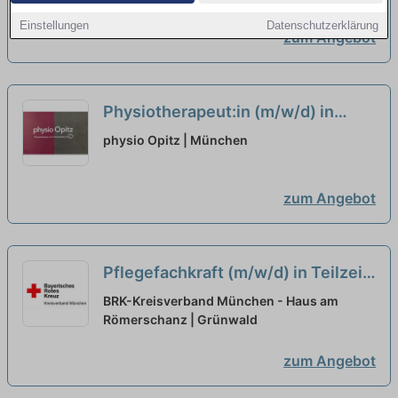
Teilzeitanstellung
neu
Einstellungen
Datenschutzerklärung
zum Angebot
Physiotherapeut:in (m/w/d) in
Teilzeit (20-25 Stunden/Woche) –
physio Opitz | München
Wir suchen Zuwachs in unserem
Team!
neu
zum Angebot
Pflegefachkraft (m/w/d) in Teilzeit
- Mit Herz dabei!
neu
BRK-Kreisverband München - Haus am
Römerschanz | Grünwald
zum Angebot