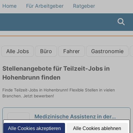
Home
Für Arbeitgeber
Ratgeber
Alle Jobs
Büro
Fahrer
Gastronomie
Stellenangebote für Teilzeit-Jobs in
Hohenbrunn finden
Finde Teilzeit-Jobs in Hohenbrunn! Flexible Stellen in vielen
Branchen. Jetzt bewerben!
Medizinische Assistenz in der
Arbeitsmedizin (m/w/d) in
BEST Medical Solutions GmbH | München
Alle Cookies akzeptieren
Alle Cookies ablehnen
unbefristeter Voll- oder