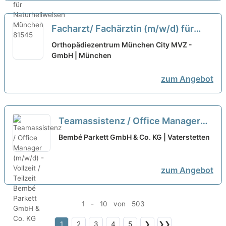
Facharzt/ Fachärztin (m/w/d) für
Allgemeinmedizin (in Teilzeit) in der
Orthopädiezentrum München City MVZ -
orthopädischen Praxis in München
GmbH | München
neu
zum Angebot
Teamassistenz / Office Manager
(m/w/d) - Vollzeit / Teilzeit
neu
Bembé Parkett GmbH & Co. KG | Vaterstetten
zum Angebot
1 - 10 von 503
1
2
3
4
5
❯
❯❯