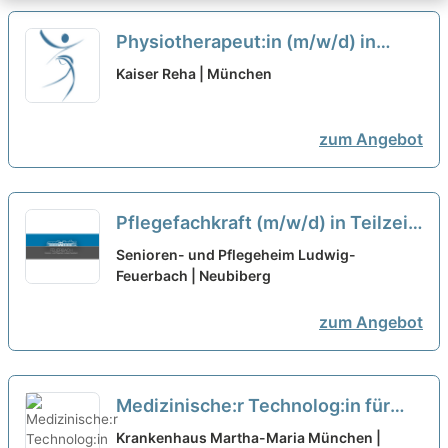
Physiotherapeut:in (m/w/d) in
Teilzeit (20-30 Wochenstunden) –
Kaiser Reha | München
Bei uns startet Deine Karriere!
neu
zum Angebot
Pflegefachkraft (m/w/d) in Teilzeit
– Ihr Arbeitsplatz in einer familiären
Senioren- und Pflegeheim Ludwig-
Arbeitsatmosphäre!
Feuerbach | Neubiberg
neu
zum Angebot
Medizinische:r Technolog:in für
Radiologie / MTRA / MTR (w/m/d)
Krankenhaus Martha-Maria München |