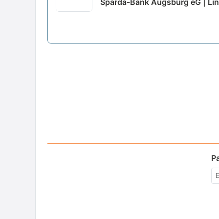
Sparda-Bank Augsburg eG | Li
P