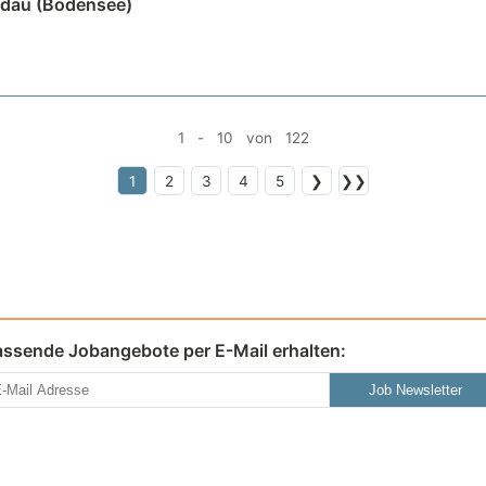
ndau (Bodensee)
1 - 10 von 122
1
2
3
4
5
❯
❯❯
assende Jobangebote per E-Mail erhalten:
Job Newsletter