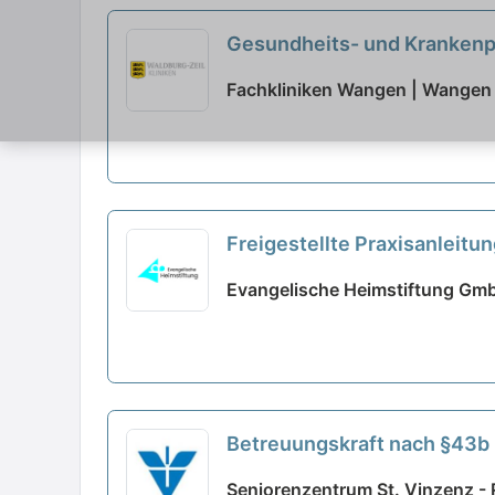
Gesundheits- und Krankenpf
Voll- und Teilzeit - Vielfäl
Fachkliniken Wangen | Wangen 
Freigestellte Praxisanleitun
Evangelische Heimstiftung Gmb
Betreuungskraft nach §43b i
Seniorenzentrum St. Vinzenz -