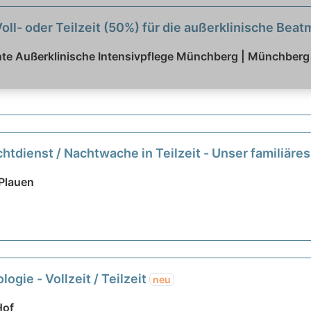
oll- oder Teilzeit (50%) für die außerklinische Bea
te Außerklinische Intensivpflege Münchberg | Münchberg
htdienst / Nachtwache in Teilzeit - Unser familiäres
 Plauen
ogie - Vollzeit / Teilzeit
neu
Hof