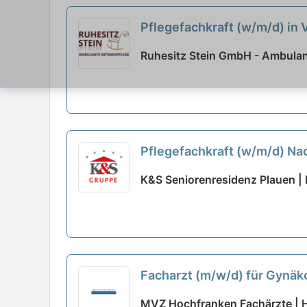
Pflegefachkraft (w/m/d) in V
Ruhesitz Stein GmbH - Ambulan
Pflegefachkraft (w/m/d) Nac
K&S Seniorenresidenz Plauen |
Facharzt (m/w/d) für Gynäkol
MVZ Hochfranken Fachärzte | 