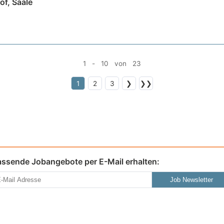
of, Saale
1 - 10 von 23
1
2
3
❯
❯❯
assende Jobangebote per E-Mail erhalten:
Job Newsletter