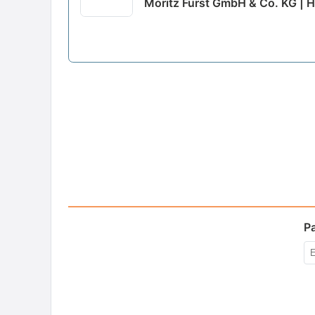
Moritz Fürst GmbH & Co. KG | H
P