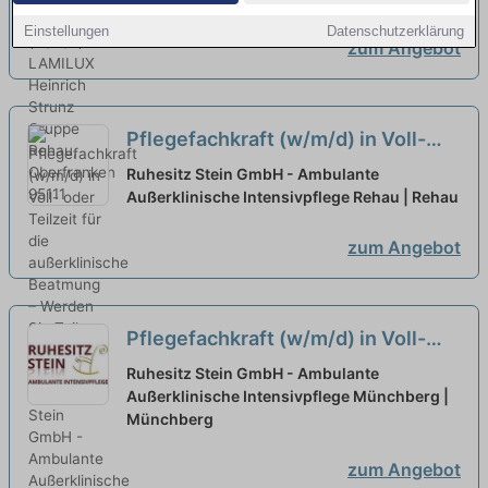
Einstellungen
Datenschutzerklärung
zum Angebot
Pflegefachkraft (w/m/d) in Voll-
oder Teilzeit für die außerklinische
Ruhesitz Stein GmbH - Ambulante
Beatmung – Werden Sie Teil
Außerklinische Intensivpflege Rehau | Rehau
unseres Teams!
neu
zum Angebot
Pflegefachkraft (w/m/d) in Voll-
oder Teilzeit (50%) für die
Ruhesitz Stein GmbH - Ambulante
außerklinische Beatmung - Pflege
Außerklinische Intensivpflege Münchberg |
Münchberg
mit Herz!
neu
zum Angebot