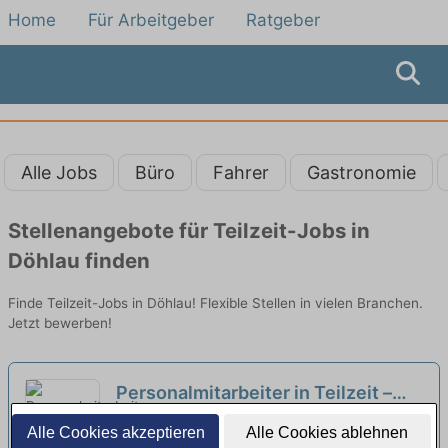
Home
Für Arbeitgeber
Ratgeber
Alle Jobs
Büro
Fahrer
Gastronomie
Stellenangebote für Teilzeit-Jobs in
Döhlau finden
Finde Teilzeit-Jobs in Döhlau! Flexible Stellen in vielen Branchen.
Jetzt bewerben!
Personalmitarbeiter in Teilzeit –
Arbeitnehmerüberlassung &
LAMILUX Heinrich Strunz Gruppe | Rehau,
Alle Cookies akzeptieren
Alle Cookies ablehnen
Payroll (m/w/d)
Oberfranken
neu