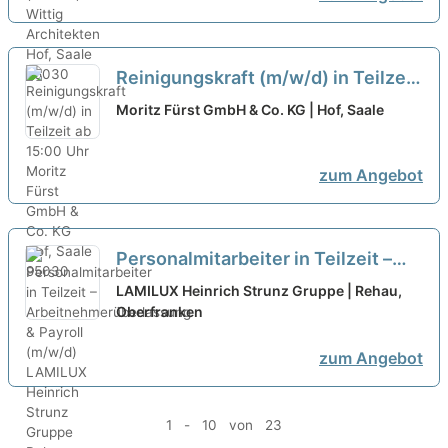
Reinigungskraft (m/w/d) in Teilzeit
ab 15:00 Uhr
neu
Moritz Fürst GmbH & Co. KG | Hof, Saale
zum Angebot
Personalmitarbeiter in Teilzeit –
Arbeitnehmerüberlassung &
LAMILUX Heinrich Strunz Gruppe | Rehau,
Payroll (m/w/d)
Oberfranken
neu
zum Angebot
1 - 10 von 23