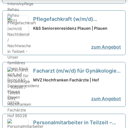
Pflegefachkraft (w/m/d)
Nachtdienst / Nachtwache in
K&S Seniorenresidenz Plauen | Plauen
Teilzeit - Unser familiäres Team
freut sich auf Dich!
neu
zum Angebot
Facharzt (m/w/d) für Gynäkologie -
Vollzeit / Teilzeit
neu
MVZ Hochfranken Fachärzte | Hof
zum Angebot
Personalmitarbeiter in Teilzeit –