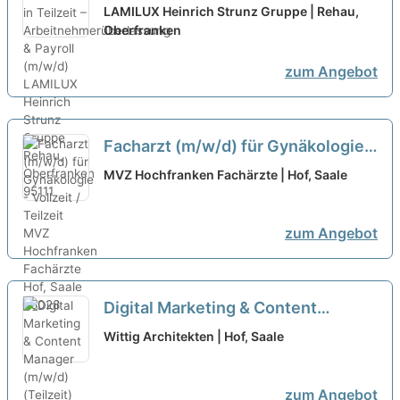
Arbeitnehmerüberlassung &
LAMILUX Heinrich Strunz Gruppe | Rehau,
Payroll (m/w/d)
Oberfranken
neu
zum Angebot
Facharzt (m/w/d) für Gynäkologie -
Vollzeit / Teilzeit
neu
MVZ Hochfranken Fachärzte | Hof, Saale
zum Angebot
Digital Marketing & Content
Manager (m/w/d) (Teilzeit)
neu
Wittig Architekten | Hof, Saale
zum Angebot