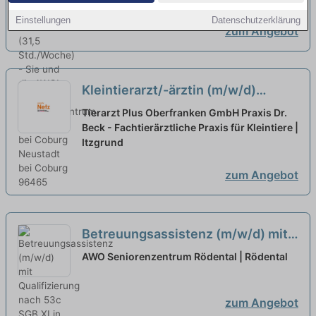
die AWO!
neu
Einstellungen
Datenschutzerklärung
zum Angebot
Kleintierarzt/-ärztin (m/w/d)
Teilzeit
neu
Tierarzt Plus Oberfranken GmbH Praxis Dr.
Beck - Fachtierärztliche Praxis für Kleintiere |
Itzgrund
zum Angebot
Betreuungsassistenz (m/w/d) mit
Qualifizierung nach 53c SGB XI in
AWO Seniorenzentrum Rödental | Rödental
Teilzeit als Krankheitsvertretung -
Werden Sie Teil unseres Teams!
zum Angebot
neu