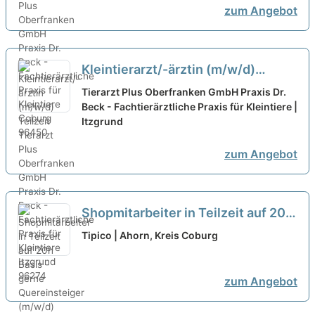
zum Angebot
Kleintierarzt/-ärztin (m/w/d)
Teilzeit
neu
Tierarzt Plus Oberfranken GmbH Praxis Dr.
Beck - Fachtierärztliche Praxis für Kleintiere |
Itzgrund
zum Angebot
Shopmitarbeiter in Teilzeit auf 20h
Basis - gerne Quereinsteiger
Tipico | Ahorn, Kreis Coburg
(m/w/d)
neu
zum Angebot