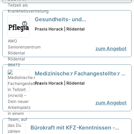
Gesundheits- und
Krankenpfleger:in in Teilzeit
Praxis Horack | Rödental
(m/w/d) – Dein neuer Arbeitsplatz
in einem Team, auf das Du zählen
zum Angebot
kannst!
neu
Medizinische:r Fachangestellte:r in
Teilzeit (m/w/d) – Dein neuer
Praxis Horack | Rödental
Arbeitsplatz in einem Team, auf
das Du zählen kannst!
neu
zum Angebot
Bürokraft mit KFZ-Kenntnissen -