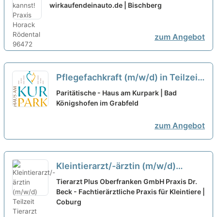
Teilzeit (24 oder 30 Std / Woche)
wirkaufendeinauto.de | Bischberg
(d/m/w)
neu
zum Angebot
Pflegefachkraft (m/w/d) in Teilzeit
(10-30h/Woche) – Wir kommen
Paritätische - Haus am Kurpark | Bad
Ihnen mit Wertschätzung
Königshofen im Grabfeld
entgegen!
neu
zum Angebot
Kleintierarzt/-ärztin (m/w/d)
Teilzeit
neu
Tierarzt Plus Oberfranken GmbH Praxis Dr.
Beck - Fachtierärztliche Praxis für Kleintiere |
Coburg