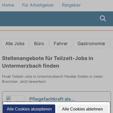
Home
Für Arbeitgeber
Ratgeber
Alle Jobs
Büro
Fahrer
Gastronomie
Stellenangebote für Teilzeit-Jobs in
Untermerzbach finden
Finde Teilzeit-Jobs in Untermerzbach! Flexible Stellen in vielen
Branchen. Jetzt bewerben!
Pflegefachkraft als
Dauernachtwache (w/m/d) in
AWO Seniorenzentrum Neustadt bei Coburg
Alle Cookies akzeptieren
Alle Cookies ablehnen
Teilzeit (31,5 Std./Woche) - Sie und
| Neustadt bei Coburg