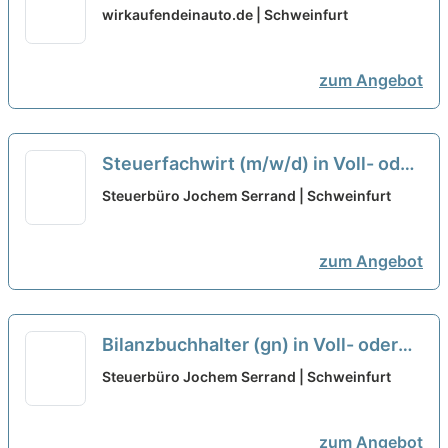
Teilzeit (24 oder 30 Std / Woche)
wirkaufendeinauto.de | Schweinfurt
(d/m/w)
neu
zum Angebot
Steuerfachwirt (m/w/d) in Voll- oder
Teilzeit
neu
Steuerbüro Jochem Serrand | Schweinfurt
zum Angebot
Bilanzbuchhalter (gn) in Voll- oder
Teilzeit
neu
Steuerbüro Jochem Serrand | Schweinfurt
zum Angebot