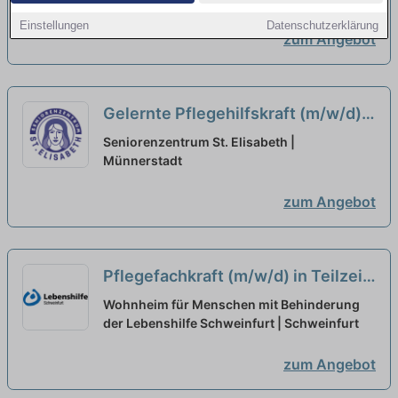
entgegen!
neu
Einstellungen
Datenschutzerklärung
zum Angebot
Gelernte Pflegehilfskraft (m/w/d)
in Teilzeit (20-30h) - Werden Sie
Seniorenzentrum St. Elisabeth |
Teil eines familiären Teams!
Münnerstadt
neu
zum Angebot
Pflegefachkraft (m/w/d) in Teilzeit
(25-30 Stunden/Woche) - Bei uns
Wohnheim für Menschen mit Behinderung
startet Ihre Karriere!
der Lebenshilfe Schweinfurt | Schweinfurt
neu
zum Angebot