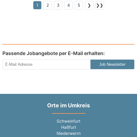
1
2
3
4
5
❯
❯❯
Passende Jobangebote per E-Mail erhalten:
Job Newsletter
Orte im Umkreis
Schweinfurt
Haßfurt
Niederwerrn