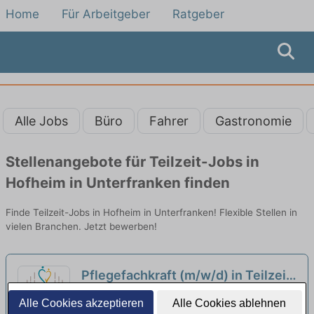
Home
Für Arbeitgeber
Ratgeber
Alle Jobs
Büro
Fahrer
Gastronomie
Stellenangebote für Teilzeit-Jobs in
Hofheim in Unterfranken finden
Finde Teilzeit-Jobs in Hofheim in Unterfranken! Flexible Stellen in
vielen Branchen. Jetzt bewerben!
Pflegefachkraft (m/w/d) in Teilzeit
(10-30h/Woche) – Wir kommen
Paritätische - Haus am Kurpark | Bad
Alle Cookies akzeptieren
Alle Cookies ablehnen
Ihnen mit Wertschätzung
Königshofen im Grabfeld