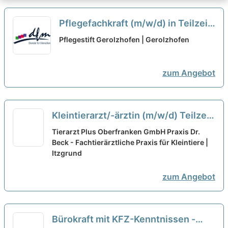
Pflegefachkraft (m/w/d) in Teilzeit
- Zur Verstärkung unseres Teams
Pflegestift Gerolzhofen | Gerolzhofen
suchen wir Dich!
neu
zum Angebot
Kleintierarzt/-ärztin (m/w/d) Teilzeit
neu
Tierarzt Plus Oberfranken GmbH Praxis Dr.
Beck - Fachtierärztliche Praxis für Kleintiere |
Itzgrund
zum Angebot
Bürokraft mit KFZ-Kenntnissen -