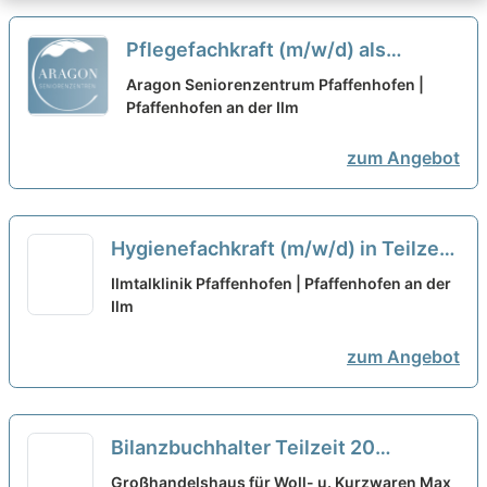
Pflegefachkraft (m/w/d) als
Dauernachtwache in Teilzeit (25-
Aragon Seniorenzentrum Pfaffenhofen |
30 Stunden/Woche) - Gestalten
Pfaffenhofen an der Ilm
Sie mit uns gemeinsam die
zum Angebot
Zukunft!
neu
Hygienefachkraft (m/w/d) in Teilzeit
- Wir suchen Zuwachs in unserem
Ilmtalklinik Pfaffenhofen | Pfaffenhofen an der
Team!
Ilm
neu
zum Angebot
Bilanzbuchhalter Teilzeit 20
Std./Woche (m/w/d)
neu
Großhandelshaus für Woll- u. Kurzwaren Max