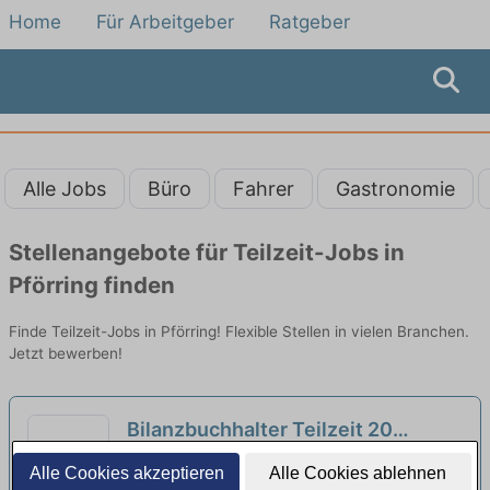
Home
Für Arbeitgeber
Ratgeber
Alle Jobs
Büro
Fahrer
Gastronomie
Stellenangebote für Teilzeit-Jobs in
Pförring finden
Finde Teilzeit-Jobs in Pförring! Flexible Stellen in vielen Branchen.
Jetzt bewerben!
Bilanzbuchhalter Teilzeit 20
Std./Woche (m/w/d)
neu
Großhandelshaus für Woll- und Kurzwaren
Alle Cookies akzeptieren
Alle Cookies ablehnen
Max Gründl e.K. | Ingolstadt, Donau