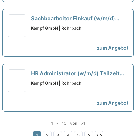
Sachbearbeiter Einkauf (w/m/d)
Teilzeit (30h)
neu
Kempf GmbH | Rohrbach
zum Angebot
HR Administrator (w/m/d) Teilzeit
(30h)
neu
Kempf GmbH | Rohrbach
zum Angebot
1 - 10 von 71
1
2
3
4
5
❯
❯❯