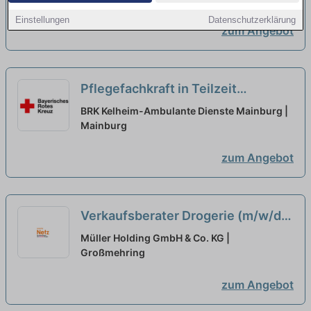
Einstellungen
Datenschutzerklärung
zum Angebot
Pflegefachkraft in Teilzeit
(30h/Woche)(m/w/d) - Wir suchen
BRK Kelheim-Ambulante Dienste Mainburg |
Zuwachs in unserem Team!
Mainburg
neu
zum Angebot
Verkaufsberater Drogerie (m/w/d)
Teilzeit
neu
Müller Holding GmbH & Co. KG |
Großmehring
zum Angebot