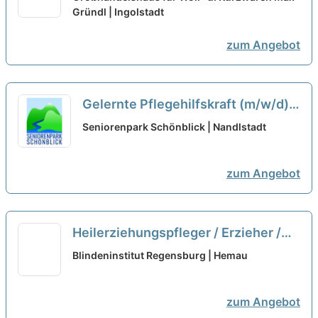
Gründl | Ingolstadt
zum Angebot
Gelernte Pflegehilfskraft (m/w/d)
in Teilzeit - Hier bist Du
Seniorenpark Schönblick | Nandlstadt
willkommen!
neu
zum Angebot
Heilerziehungspfleger / Erzieher /
Gesundheits- / Krankenpfleger /
Blindeninstitut Regensburg | Hemau
Altenpfleger (m/w/d) Teilzeit
neu
zum Angebot