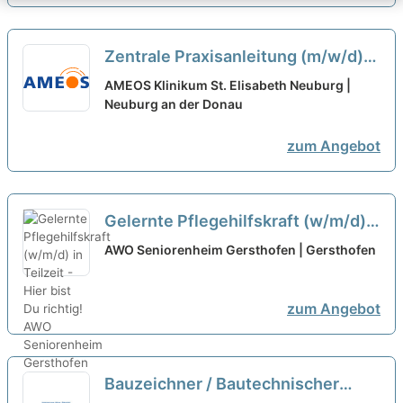
Zentrale Praxisanleitung (m/w/d)
in der Kinder- und Jugendmedizin
AMEOS Klinikum St. Elisabeth Neuburg |
in Teilzeit - Gestalten Sie mit uns
Neuburg an der Donau
die Zukunft!
neu
zum Angebot
Gelernte Pflegehilfskraft (w/m/d)
in Teilzeit - Hier bist Du richtig!
neu
AWO Seniorenheim Gersthofen | Gersthofen
zum Angebot
Bauzeichner / Bautechnischer