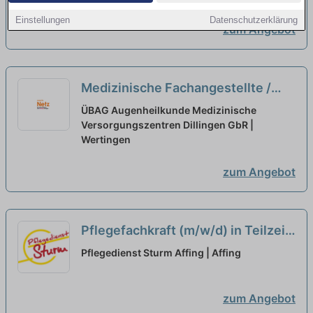
Team!
neu
Einstellungen
Datenschutzerklärung
zum Angebot
Medizinische Fachangestellte /
Optiker (m/w/d) Vollzeit / Teilzeit
ÜBAG Augenheilkunde Medizinische
Versorgungszentren Dillingen GbR |
neu
Wertingen
zum Angebot
Pflegefachkraft (m/w/d) in Teilzeit
- Ihr neuer Arbeitsplatz in einem
Pflegedienst Sturm Affing | Affing
Team, auf das Sie zählen können!
neu
zum Angebot