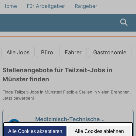
Home
Für Arbeitgeber
Ratgeber
Alle Jobs
Büro
Fahrer
Gastronomie
Stellenangebote für Teilzeit-Jobs in
Münster finden
Finde Teilzeit-Jobs in Münster! Flexible Stellen in vielen Branchen.
Jetzt bewerben!
Medizinisch-Technische
Laboratoriumsassistenz (m/w/d) in
Kreisklinik Wertingen | Wertingen
Alle Cookies akzeptieren
Alle Cookies ablehnen
Teilzeit - Kommen Sie in unser