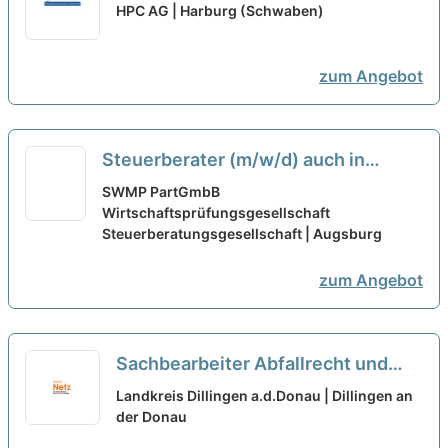
Konstrukteur / CAD-Zeichner
HPC AG | Harburg (Schwaben)
(m/w/d) Vollzeit / Teilzeit
neu
zum Angebot
Steuerberater (m/w/d) auch in
Teilzeit
neu
SWMP PartGmbB
Wirtschaftsprüfungsgesellschaft
Steuerberatungsgesellschaft | Augsburg
zum Angebot
Sachbearbeiter Abfallrecht und
Immissionschutzrecht (m/w/d)
Landkreis Dillingen a.d.Donau | Dillingen an
Teilzeit
der Donau
neu