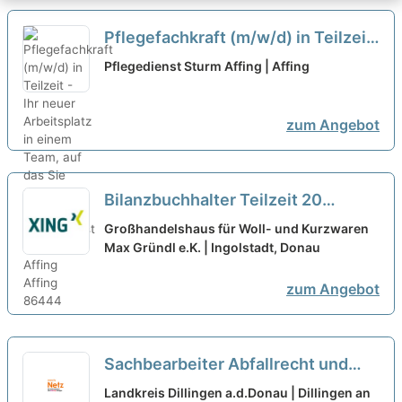
Pflegefachkraft (m/w/d) in Teilzeit
- Ihr neuer Arbeitsplatz in einem
Pflegedienst Sturm Affing | Affing
Team, auf das Sie zählen können!
neu
zum Angebot
Bilanzbuchhalter Teilzeit 20
Std./Woche (m/w/d)
neu
Großhandelshaus für Woll- und Kurzwaren
Max Gründl e.K. | Ingolstadt, Donau
zum Angebot
Sachbearbeiter Abfallrecht und
Immissionschutzrecht (m/w/d)
Landkreis Dillingen a.d.Donau | Dillingen an