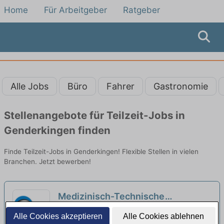
Home
Für Arbeitgeber
Ratgeber
Alle Jobs
Büro
Fahrer
Gastronomie
Stellenangebote für Teilzeit-Jobs in
Genderkingen finden
Finde Teilzeit-Jobs in Genderkingen! Flexible Stellen in vielen
Branchen. Jetzt bewerben!
Medizinisch-Technische
Laboratoriumsassistenz (m/w/d) in
Kreisklinik Wertingen | Wertingen
Alle Cookies akzeptieren
Alle Cookies ablehnen
Teilzeit - Kommen Sie in unser