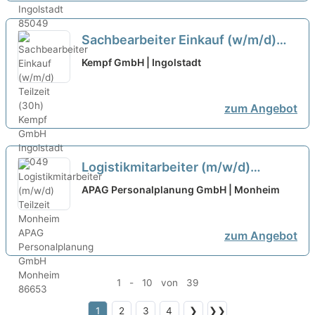
Sachbearbeiter Einkauf (w/m/d)
Teilzeit (30h)
neu
Kempf GmbH | Ingolstadt
zum Angebot
Logistikmitarbeiter (m/w/d)
Teilzeit Monheim
neu
APAG Personalplanung GmbH | Monheim
zum Angebot
1 - 10 von 39
1
2
3
4
❯
❯❯