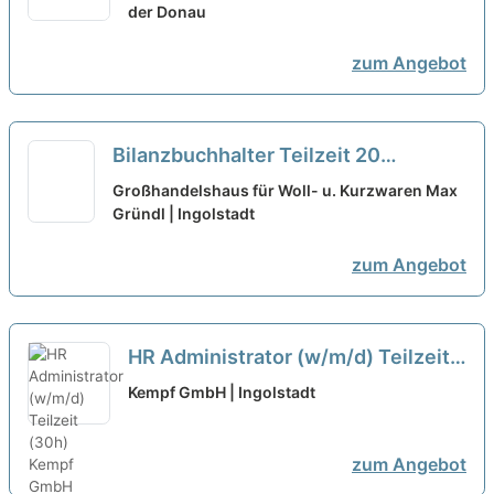
Teilzeit
der Donau
neu
zum Angebot
Bilanzbuchhalter Teilzeit 20
Std./Woche (m/w/d)
neu
Großhandelshaus für Woll- u. Kurzwaren Max
Gründl | Ingolstadt
zum Angebot
HR Administrator (w/m/d) Teilzeit
(30h)
neu
Kempf GmbH | Ingolstadt
zum Angebot