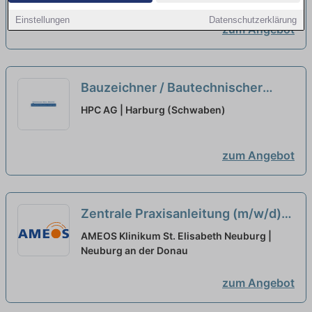
Team!
neu
Einstellungen
Datenschutzerklärung
zum Angebot
Bauzeichner / Bautechnischer
Konstrukteur / CAD-Zeichner
HPC AG | Harburg (Schwaben)
(m/w/d) Vollzeit / Teilzeit
neu
zum Angebot
Zentrale Praxisanleitung (m/w/d)
in der Kinder- und Jugendmedizin
AMEOS Klinikum St. Elisabeth Neuburg |
in Teilzeit - Gestalten Sie mit uns
Neuburg an der Donau
die Zukunft!
neu
zum Angebot