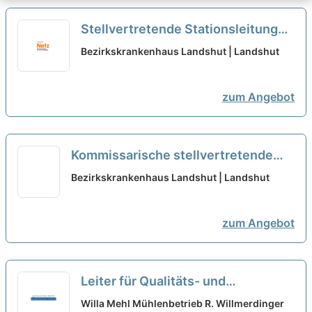
Stellvertretende Stationsleitung
(m/w/d) Vollzeit / Teilzeit
neu
Bezirkskrankenhaus Landshut | Landshut
zum Angebot
Kommissarische stellvertretende
Stationsleitung (m/w/d) Vollzeit /
Bezirkskrankenhaus Landshut | Landshut
Teilzeit
neu
zum Angebot
Leiter für Qualitäts- und
Hygienemanagement (m/w/d) -
Willa Mehl Mühlenbetrieb R. Willmerdinger