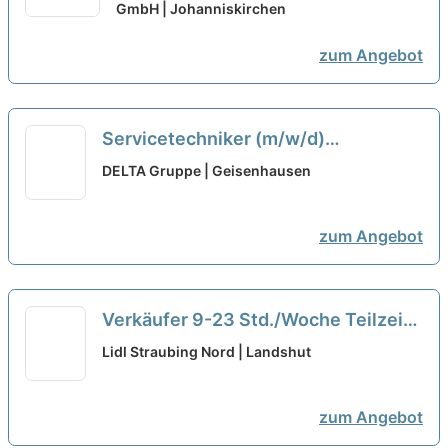
Vollzeit / Teilzeit
GmbH | Johanniskirchen
neu
zum Angebot
Servicetechniker (m/w/d)
Gebäudetechnik HSK mit
DELTA Gruppe | Geisenhausen
Elektrokenntnissen -
Vollzeit/Teilzeit
neu
zum Angebot
Verkäufer 9-23 Std./Woche Teilzeit
(m/w/d)
neu
Lidl Straubing Nord | Landshut
zum Angebot