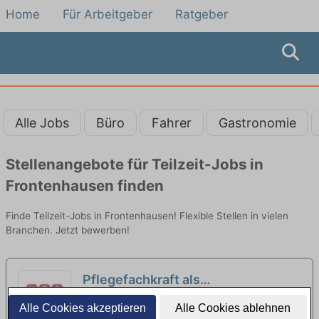
Home
Für Arbeitgeber
Ratgeber
Alle Jobs
Büro
Fahrer
Gastronomie
Stellenangebote für Teilzeit-Jobs in
Frontenhausen finden
Finde Teilzeit-Jobs in Frontenhausen! Flexible Stellen in vielen
Branchen. Jetzt bewerben!
Pflegefachkraft als
Dauernachtwache (m/w/d) in
Pflegeheim St. Josef | Neumarkt-Sankt Veit
Alle Cookies akzeptieren
Alle Cookies ablehnen
Teilzeit - Mit Qualifikation & Herz