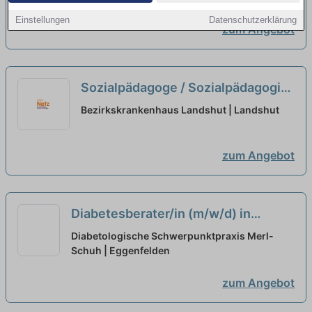
gesucht!
neu
Einstellungen
Datenschutzerklärung
zum Angebot
Sozialpädagoge / Sozialpädagogin
(m/w/d) Vollzeit / Teilzeit
neu
Bezirkskrankenhaus Landshut | Landshut
zum Angebot
Diabetesberater/in (m/w/d) in
Voll/Teilzeit, Diabetesassistent/in
Diabetologische Schwerpunktpraxis Merl-
DGG (m/w/d), Ökotrophologe/in
Schuh | Eggenfelden
(m/w/d)
neu
zum Angebot