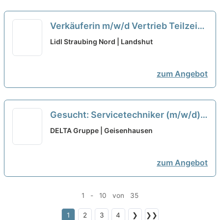
Verkäuferin m/w/d Vertrieb Teilzeit
neu
Lidl Straubing Nord | Landshut
zum Angebot
Gesucht: Servicetechniker (m/w/d)
Gebäudetechnik HSK mit
DELTA Gruppe | Geisenhausen
Elektrokenntnissen -
Vollzeit/Teilzeit
neu
zum Angebot
1 - 10 von 35
1
2
3
4
❯
❯❯