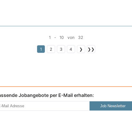
1 - 10 von 32
1
2
3
4
❯
❯❯
assende Jobangebote per E-Mail erhalten:
Job Newsletter