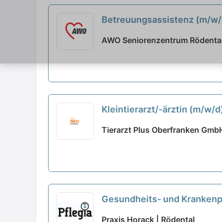
Betreuungsassistenz (m/w/d)
Teil unseres Teams!
neu
AWO Seniorenzentrum Rödental
Kleintierarzt/-ärztin (m/w/d
Tierarzt Plus Oberfranken GmbH P
Gesundheits- und Krankenpfl
kannst!
neu
Praxis Horack | Rödental