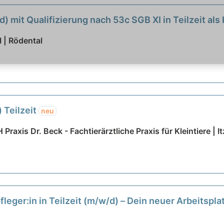
 mit Qualifizierung nach 53c SGB XI in Teilzeit als
 | Rödental
) Teilzeit
neu
raxis Dr. Beck - Fachtierärztliche Praxis für Kleintiere | I
eger:in in Teilzeit (m/w/d) – Dein neuer Arbeitspla