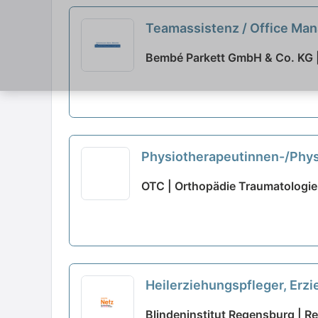
Teamassistenz / Office Mana
Bembé Parkett GmbH & Co. KG 
Physiotherapeutinnen-/Physi
OTC | Orthopädie Traumatolog
Heilerziehungspfleger, Erz
Blindeninstitut Regensburg | 