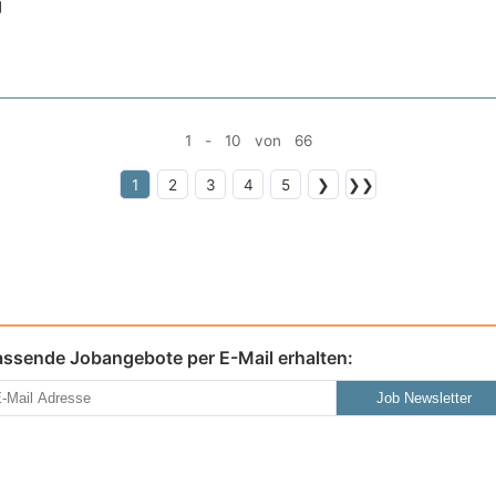
g
1 - 10 von 66
1
2
3
4
5
❯
❯❯
assende Jobangebote per E-Mail erhalten:
Job Newsletter